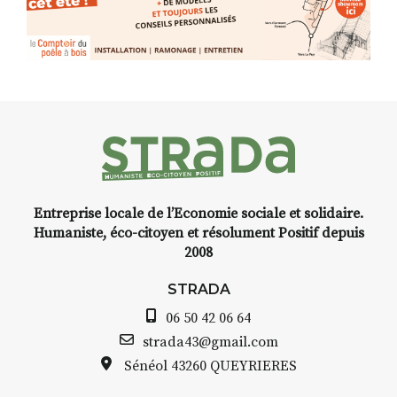
Programmée en off du festival
d’Auzon, cette expo-
installation temporaire vous
livre une raison de plus d’aller
faire un tour dans la cité
médiévale du Brivadois cet été.
Entreprise locale de l’Economie sociale et solidaire.
INTERVIEW
Humaniste, éco-citoyen et résolument Positif depuis
2008
STRADA Bernard Turle, vous
avez ouvert une galerie à
STRADA
Auzon…
06 50 42 06 64
Bernard TURLE Le Fumoir n’est
strada43@gmail.com
pas une galerie permanente.
Sénéol
43260 QUEYRIERES
Chaque année, le 1er dimanche