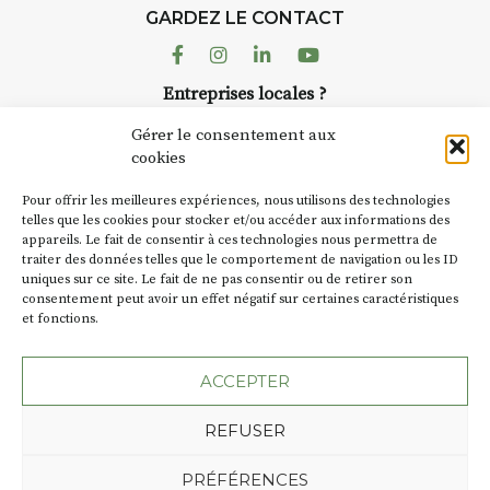
d’août, l’association
GARDEZ LE CONTACT
AuzonToujours
organise
Arts
dans le village
. Des artistes et
Facebook
Instagram
Linkedin
Youtube
artisans investissent les rues, les
Entreprises locales ?
caves, les granges d’Auzon. Le
Nous avons des solutions pubs pour vous.
Fumoir est l’un de ces espaces
Gérer le consentement aux
temporaires d’accueil de la
cookies
culture. Il s’associe également à
NEWSLETTER
d’autres activités culturelles de
Pour offrir les meilleures expériences, nous utilisons des technologies
la Petite Cité de Caractère. Par
Suivez toute l'actu de Strada
telles que les cookies pour stocker et/ou accéder aux informations des
appareils. Le fait de consentir à ces technologies nous permettra de
exemple, l’installation
Cochon
traiter des données telles que le comportement de navigation ou les ID
Charbon
s’inscrit comme en
uniques sur ce site. Le fait de ne pas consentir ou de retirer son
« off » du festival d’Auzon 2026
consentement peut avoir un effet négatif sur certaines caractéristiques
(2 /22 août).
et fonctions.
NOUS CONTACTER
SA D’où vient le nom :
Fumoir
?
ACCEPTER
BT C’est le terme employé dans
REFUSER
les actes de propriété du lieu.
Jusqu’à la fin du XXe siècle,
Plan du site
Mentions légales
PRÉFÉRENCES
c’était un saloir et
Politique de confidentialité