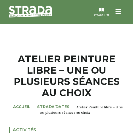
Menu
STRADA N°73
STRADA
MAGAZINES
ATELIER PEINTURE
LIBRE – UNE OU
NOS THÈMES
PLUSIEURS SÉANCES
STRADA’DATES
AU CHOIX
ALTER STRADA
ACCUEIL
STRADA’DATES
Atelier Peinture libre – Une
ou plusieurs séances au choix
ROSÉE DE MAI
ACTIVITÉS