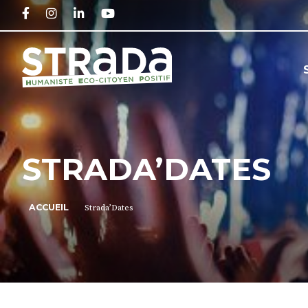
FACEBOOK
INSTAGRAM
LINKEDIN
YOUTUBE
STRADA’DATES
ACCUEIL
Strada’Dates