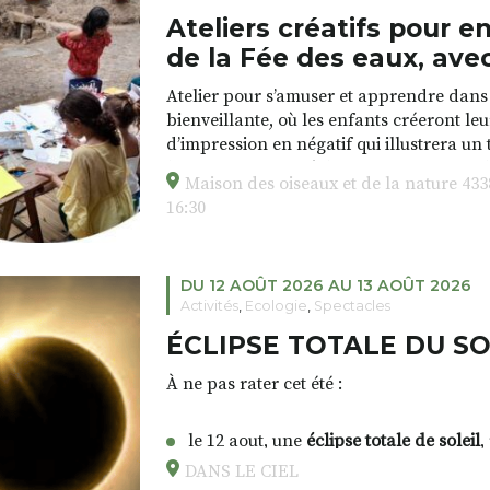
📞 Infos / inscriptions :
06 72 77 38 26
Ateliers créatifs pour 
🌐 Plus d’infos :
www.aquarelle-expeditio
Tout le week-end – du vendredi soir
de la Fée des eaux, ave
Manèges sur la place de la Mairie
Atelier pour s’amuser et apprendre dans
bienveillante, où les enfants créeront l
d’impression en négatif qui illustrera un 
Samedi après midi
les enfants, inspiré du conte auvergnat de
Concours de pétanque en doublette par l
Maison des oiseaux et de la nature 43
Marie Christine GAY.
(Complexe du Vourzet)
16:30
Lieu : Maison des oiseaux et de la nat
Samedi soir
DU 12 AOÛT 2026 AU 13 AOÛT 2026
Fest’In Lantri vous invite à une soirée fes
Activités
,
Ecologie
,
Spectacles
ÉCLIPSE TOTALE DU SO
réservation au 06 89 52 84 78 ou comited
& concert de Garage Band
À ne pas rater cet été
:
(devant l’ancienne salle polyvalente – ru
le 12 aout, une
éclipse totale de soleil
,
pour bien la voir il faudra être en Es
DANS LE CIEL
Dimanche après-midi
spectaculaire en Haute-Loire, avec un