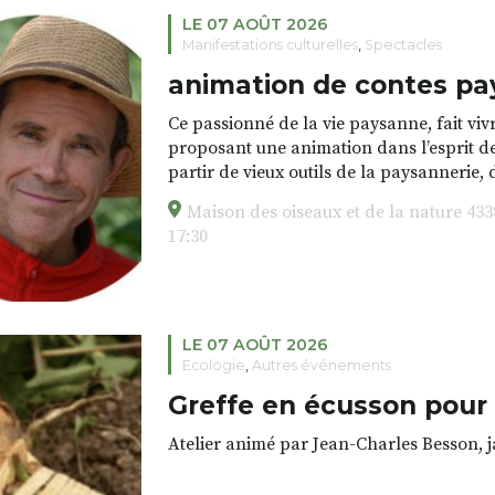
LE 07 AOÛT 2026
Manifestations culturelles
,
Spectacles
animation de contes pa
Ce passionné de la vie paysanne, fait vivr
proposant une animation dans l’esprit de
partir de vieux outils de la paysannerie, d
d’autrefois. Ces moments de rencontre, no
Maison des oiseaux et de la nature 43
traditions orales permettent de refaire v
17:30
d’autrefois.
Lieu : rendez-vous à la Maison des oise
/ durée : 1h30
LE 07 AOÛT 2026
Ecologie
,
Autres événements
Greffe en écusson pour f
Atelier animé par Jean-Charles Besson, j