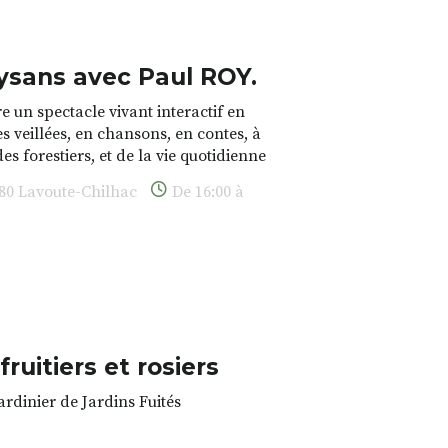
ysans avec Paul ROY.
e un spectacle vivant interactif en
s veillées, en chansons, en contes, à
es forestiers, et de la vie quotidienne
urries autour de la forêt et des
380 Lavoute-Chilhac
De 16:00 à
ivre les savoir-faire des paysans
aux et de la nature / participation libre
ruitiers et rosiers
ardinier de Jardins Fuités