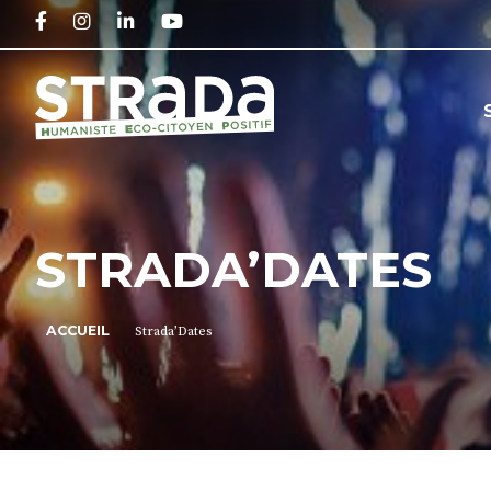
FACEBOOK
INSTAGRAM
LINKEDIN
YOUTUBE
STRADA’DATES
ACCUEIL
Strada’Dates