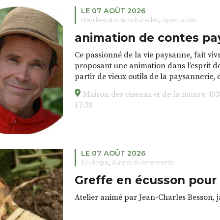
LE 07 AOÛT 2026
Manifestations culturelles
,
Spectacles
animation de contes pa
Ce passionné de la vie paysanne, fait vivr
proposant une animation dans l’esprit de
partir de vieux outils de la paysannerie, d
d’autrefois. Ces moments de rencontre, no
Maison des oiseaux et de la nature 43
traditions orales permettent de refaire v
17:30
d’autrefois.
Lieu : rendez-vous à la Maison des oise
/ durée : 1h30
LE 07 AOÛT 2026
Ecologie
,
Autres événements
Greffe en écusson pour f
Atelier animé par Jean-Charles Besson, j