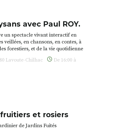
ysans avec Paul ROY.
e un spectacle vivant interactif en
s veillées, en chansons, en contes, à
es forestiers, et de la vie quotidienne
urries autour de la forêt et des
380 Lavoute-Chilhac
De 16:00 à
ivre les savoir-faire des paysans
aux et de la nature / participation libre
ruitiers et rosiers
ardinier de Jardins Fuités