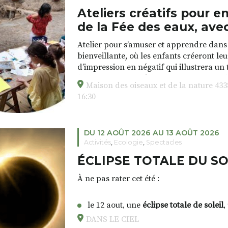
📞 Infos / inscriptions :
06 72 77 38 26
Ateliers créatifs pour 
🌐 Plus d’infos :
www.aquarelle-expeditio
Tout le week-end – du vendredi soir
de la Fée des eaux, ave
Manèges sur la place de la Mairie
Atelier pour s’amuser et apprendre dans
bienveillante, où les enfants créeront l
d’impression en négatif qui illustrera un 
Samedi après midi
les enfants, inspiré du conte auvergnat de
Concours de pétanque en doublette par l
Maison des oiseaux et de la nature 43
Marie Christine GAY.
(Complexe du Vourzet)
16:30
Lieu : Maison des oiseaux et de la nat
Samedi soir
DU 12 AOÛT 2026 AU 13 AOÛT 2026
Fest’In Lantri vous invite à une soirée fes
Activités
,
Ecologie
,
Spectacles
ÉCLIPSE TOTALE DU SO
réservation au 06 89 52 84 78 ou comited
& concert de Garage Band
À ne pas rater cet été
:
(devant l’ancienne salle polyvalente – ru
le 12 aout, une
éclipse totale de soleil
,
pour bien la voir il faudra être en Es
DANS LE CIEL
Dimanche après-midi
spectaculaire en Haute-Loire, avec un