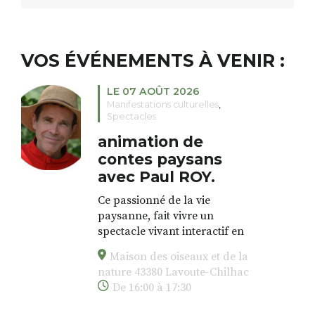
VOS ÉVÉNEMENTS À VENIR :
LE 07 AOÛT 2026
Manifestations culturelles
,
Spectacles
animation de
contes paysans
avec Paul ROY.
Ce passionné de la vie
paysanne, fait vivre un
spectacle vivant interactif en
proposant une animation dans
Maison des oiseaux et de la
l’esprit des veillées, en
nature 43380 Lavoute-Chilhac
chansons, en contes, à partir de
De 16:00 à 17:30
vieux outils de la paysannerie,
des forestiers, et de la vie