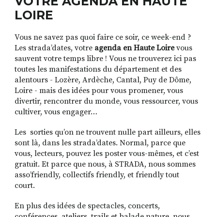
VOTRE AGENDA EN HAUTE
LOIRE
Vous ne savez pas quoi faire ce soir, ce week-end ?
RECHERCHER
S'ABONNER
Les strada’dates, votre
agenda en Haute Loire
vous
S'INSCRIRE À LA NEWSLETTER
sauvent votre temps libre ! Vous ne trouverez ici pas
FACEBOOK
INSTAGRAM
LINKEDIN
YOUTUBE
toutes les manifestations du département et des
alentours - Lozère, Ardèche, Cantal, Puy de Dôme,
Loire - mais des idées pour vous promener, vous
divertir, rencontrer du monde, vous ressourcer, vous
cultiver, vous engager…
Les sorties qu’on ne trouvent nulle part ailleurs, elles
sont là, dans les strada’dates. Normal, parce que
vous, lecteurs, pouvez les poster vous-mêmes, et c’est
gratuit. Et parce que nous, à STRADA, nous sommes
asso’friendly, collectifs friendly, et friendly tout
court.
En plus des idées de spectacles, concerts,
conférences, ateliers, trails et balade nature, nous