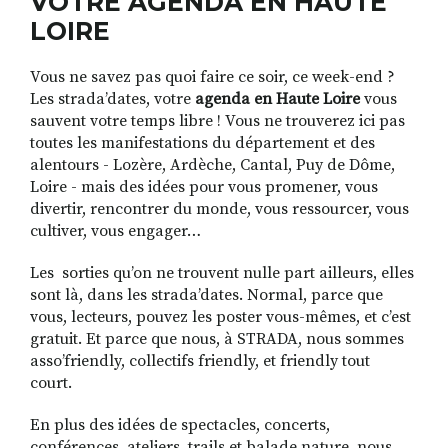
VOTRE AGENDA EN HAUTE
LOIRE
Vous ne savez pas quoi faire ce soir, ce week-end ?
RECHERCHER
S'ABONNER
Les strada’dates, votre
agenda en Haute Loire
vous
S'INSCRIRE À LA NEWSLETTER
sauvent votre temps libre ! Vous ne trouverez ici pas
FACEBOOK
INSTAGRAM
LINKEDIN
YOUTUBE
toutes les manifestations du département et des
alentours - Lozère, Ardèche, Cantal, Puy de Dôme,
Loire - mais des idées pour vous promener, vous
divertir, rencontrer du monde, vous ressourcer, vous
cultiver, vous engager…
Les sorties qu’on ne trouvent nulle part ailleurs, elles
sont là, dans les strada’dates. Normal, parce que
vous, lecteurs, pouvez les poster vous-mêmes, et c’est
gratuit. Et parce que nous, à STRADA, nous sommes
asso’friendly, collectifs friendly, et friendly tout
court.
En plus des idées de spectacles, concerts,
conférences, ateliers, trails et balade nature, nous