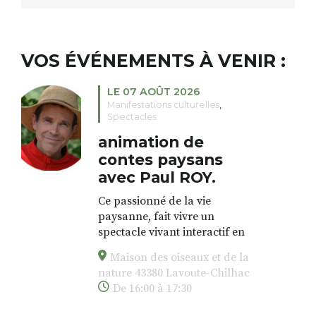
VOS ÉVÉNEMENTS À VENIR :
LE 07 AOÛT 2026
Manifestations culturelles
,
Spectacles
animation de
contes paysans
avec Paul ROY.
Ce passionné de la vie
paysanne, fait vivre un
spectacle vivant interactif en
proposant une animation dans
Maison des oiseaux et de la
l’esprit des veillées, en
nature 43380 Lavoute-Chilhac
chansons, en contes, à partir de
De 16:00 à 17:30
vieux outils de la paysannerie,
des forestiers, et de la vie