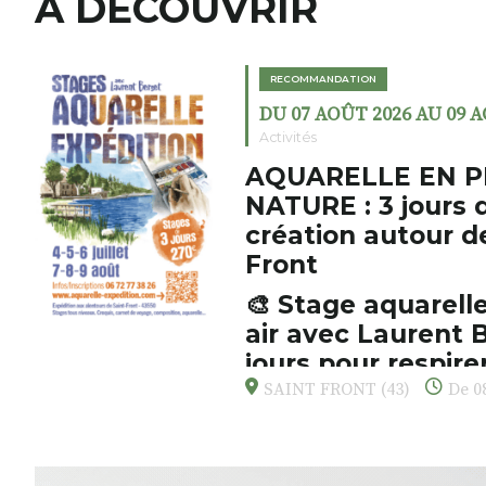
A DÉCOUVRIR
RECOMMANDATION
DU 07 AOÛT 2026 AU 09 
Activités
AQUARELLE EN P
NATURE : 3 jours 
création autour d
Front
🎨 Stage aquarelle
air avec Laurent B
jours pour respirer
s’émerveiller
SAINT FRONT (43)
De 08
Et si vous preniez enfin le tem
d’observer, et de peindre la be
paysages de Haute-Loire ?