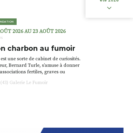
ete 2026
NDATION
AOÛT 2026 AU 23 AOÛT 2026
ns
n charbon au fumoir
est une sorte de cabinet de curiosités.
teur, Bernard Turle, s’amuse à donner
 associations fertiles, graves ou
rfois fumeuses. Des oeuvres
43) Galerie Le Fumoir
s font. liens avec les histoires un peu
 du lieu (on ne spoile pas). Quant à
tion.Cochon Charbon, elle joue
ariations.de.couleurs.(de
e.sarcasme et facétie.
 en off du festival d’Auzon, cette