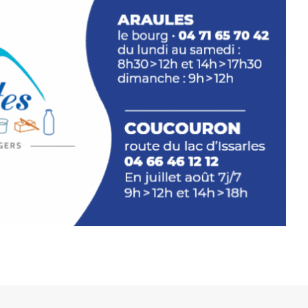
llation temporaire vous livre une
plus d’aller faire un tour dans la cité
du Brivadois cet été.
INTERVIEW
rnard Turle, vous avez ouvert une
 Auzon…
URLE Le Fumoir n’est pas une galerie
e. Chaque année, le 1er dimanche
association
AuzonToujours
organise
e village
. Des artistes et artisans