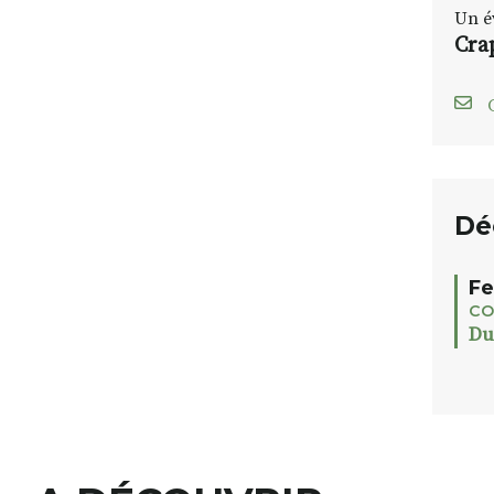
Un é
Cra
C
Dé
Fe
CO
Du