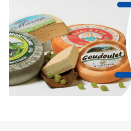
Cet été,
Laurent Berset
vous pr
d’aquarelle en extérieur
, acces
niveaux
, dans un cadre nature
inspirant
autour de Saint-Fron
minutes du Puy-en-Velay
.
Pendant
3 jours
, vous apprend
l’instant :
Croquis, carnet de voyage, com
aquarelle, encre, ou contenu h
Le programme :
8h : rendez-vous au point de d
8h30 – 12h : croquis et aquarell
pique-nique sur place (repas à
13h30 – 17h30 : reprise sur pla
changement de décor