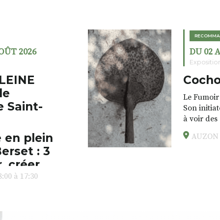
RECOMMA
AOÛT 2026
DU 02 
Expositio
LEINE
Cocho
de
Le Fumoir 
e Saint-
Son initia
à voir des
drôles, pa
 en plein
AUZON (
éclectique
erset : 3
foutraques
l’installa
, créer,
avec les.v
:00 à 17:30
peau).entr
ps… de ralentir,
auté des
Programmée