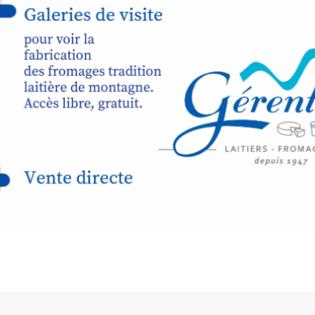
expo-insta
raison de 
opose un
stage
médiévale 
sible
à tous les
l
t
, à seulement
30
rez à capturer
position,
ybride.
STRADA Be
épart
galerie à
e sur site
 votre charge)
Bernard T
ce ou
permanent
d’août, l’
Arts dans l