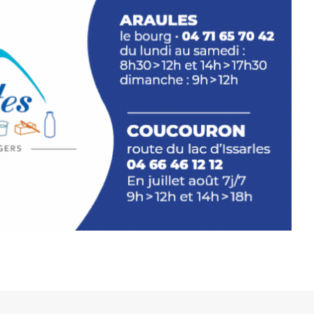
llation temporaire vous livre une
plus d’aller faire un tour dans la cité
du Brivadois cet été.
INTERVIEW
rnard Turle, vous avez ouvert une
 Auzon…
URLE Le Fumoir n’est pas une galerie
e. Chaque année, le 1er dimanche
association
AuzonToujours
organise
e village
. Des artistes et artisans