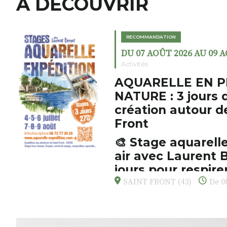
A DÉCOUVRIR
RECOMMANDATION
DU 07 AOÛT 2026 AU 09 
Activités
AQUARELLE EN P
NATURE : 3 jours 
création autour d
Front
🎨 Stage aquarelle
air avec Laurent B
jours pour respirer
s’émerveiller
SAINT FRONT (43)
De 08
Et si vous preniez enfin le tem
d’observer, et de peindre la be
paysages de Haute-Loire ?