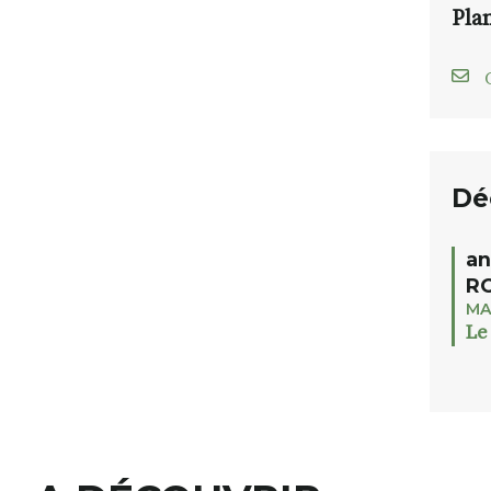
Pla
C
Dé
an
RO
MA
Le