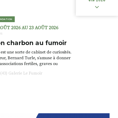
ete 2026
NDATION
AOÛT 2026 AU 23 AOÛT 2026
ns
n charbon au fumoir
est une sorte de cabinet de curiosités.
teur, Bernard Turle, s’amuse à donner
 associations fertiles, graves ou
rfois fumeuses. Des oeuvres
43) Galerie Le Fumoir
s font. liens avec les histoires un peu
 du lieu (on ne spoile pas). Quant à
tion.Cochon Charbon, elle joue
ariations.de.couleurs.(de
e.sarcasme et facétie.
 en off du festival d’Auzon, cette