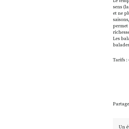
Le temp
sens (la
et ne p
saisons,
permet 
richesse
Les bal
balades
Tarifs 
Partage
Un é