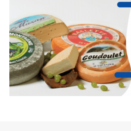
Cet été,
Laurent Berset
vous pr
d’aquarelle en extérieur
, acces
niveaux
, dans un cadre nature
inspirant
autour de Saint-Fron
minutes du Puy-en-Velay
.
Pendant
3 jours
, vous apprend
l’instant :
Croquis, carnet de voyage, com
aquarelle, encre, ou contenu h
Le programme :
8h : rendez-vous au point de d
8h30 – 12h : croquis et aquarell
pique-nique sur place (repas à
13h30 – 17h30 : reprise sur pla
changement de décor