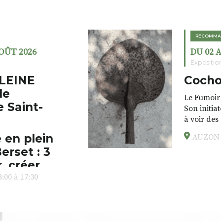
RECOMMA
AOÛT 2026
DU 02 
Expositio
LEINE
Cocho
de
Le Fumoir 
e Saint-
Son initia
à voir des
drôles, pa
 en plein
AUZON (
éclectique
erset : 3
foutraques
l’installa
, créer,
avec les.v
:00 à 17:30
peau).entr
ps… de ralentir,
auté des
Programmée