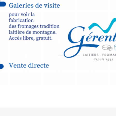
expo-insta
raison de 
opose un
stage
médiévale 
sible
à tous les
l
t
, à seulement
30
rez à capturer
position,
ybride.
STRADA Be
épart
galerie à
e sur site
 votre charge)
Bernard T
ce ou
permanent
d’août, l’
Arts dans l