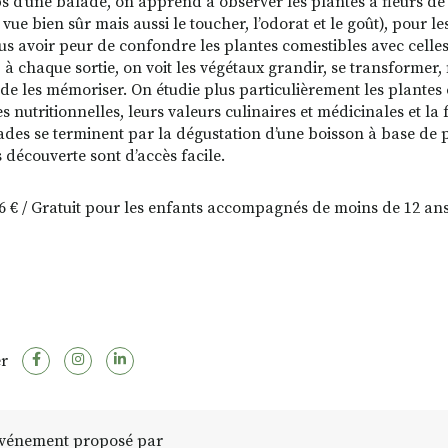
s d’une balade, on apprend à observer les plantes à fleurs de 
 vue bien sûr mais aussi le toucher, l’odorat et le goût), pour 
lus avoir peur de confondre les plantes comestibles avec celles 
 à chaque sortie, on voit les végétaux grandir, se transformer, fl
de les mémoriser. On étudie plus particulièrement les plantes 
s nutritionnelles, leurs valeurs culinaires et médicinales et la f
ades se terminent par la dégustation d’une boisson à base de 
 découverte sont d’accès facile.
: 6 € / Gratuit pour les enfants accompagnés de moins de 12 ans
r
vénement proposé par