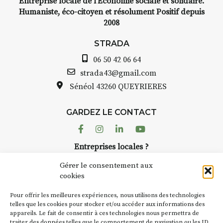
Entreprise locale de l’Economie sociale et solidaire.
médiévale du Brivadois cet été.
Humaniste, éco-citoyen et résolument Positif depuis
2008
STRADA
06 50 42 06 64
INTERVIEW
strada43@gmail.com
Sénéol
43260 QUEYRIERES
STRADA Bernard Turle, vous
avez ouvert une galerie à
Auzon…
GARDEZ LE CONTACT
Facebook
Instagram
Linkedin
Youtube
Bernard TURLE Le Fumoir n’est
pas une galerie permanente.
Entreprises locales ?
Chaque année, le 1er dimanche
Nous avons des solutions pubs pour vous.
d’août, l’association
Gérer le consentement aux
AuzonToujours
organise
Arts
cookies
dans le village
. Des artistes et
NEWSLETTER
Pour offrir les meilleures expériences, nous utilisons des technologies
artisans investissent les rues, les
Suivez toute l'actu de Strada
telles que les cookies pour stocker et/ou accéder aux informations des
caves, les granges d’Auzon. Le
appareils. Le fait de consentir à ces technologies nous permettra de
Fumoir est l’un de ces espaces
traiter des données telles que le comportement de navigation ou les ID