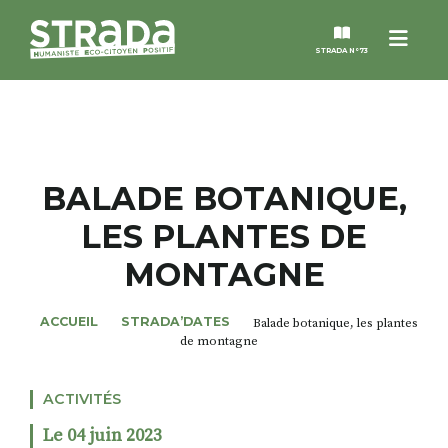
Menu
STRADA N°73
STRADA
MAGAZINES
BALADE BOTANIQUE,
LES PLANTES DE
NOS THÈMES
MONTAGNE
STRADA’DATES
ACCUEIL
STRADA’DATES
Balade botanique, les plantes
de montagne
ALTER STRADA
ACTIVITÉS
ROSÉE DE MAI
Le 04 juin 2023