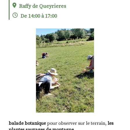
Raffy de Queyrieres
De 14:00 à 17:00
RECHERCHER
S'ABONNER
S'INSCRIRE À LA NEWSLETTER
FACEBOOK
INSTAGRAM
LINKEDIN
YOUTUBE
balade botanique
pour observer sur le terrain,
les
plantes sauvages de montagne.