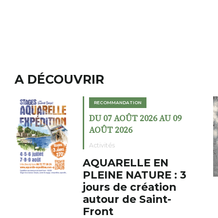
A DÉCOUVRIR
RECOMMANDATION
26 AU 09
DU 02 AOÛT 2026 A
AOÛT 2026
Expositions
E EN
Cochon charbo
URE : 3
fumoir
éation
Le Fumoir est une sorte
aint-
cabinet de curiosités. S
initiateur, Bernard Turl