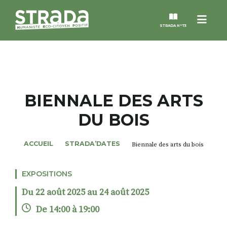
Menu
STRADA N°73
STRADA
MAGAZINES
BIENNALE DES ARTS
DU BOIS
NOS THÈMES
ACCUEIL
STRADA’DATES
Biennale des arts du bois
STRADA’DATES
EXPOSITIONS
ALTER STRADA
Du 22 août 2025 au 24 août 2025
ROSÉE DE MAI
De 14:00 à 19:00