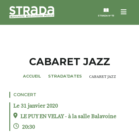
Menu
STRADA N°73
STRADA
MAGAZINES
CABARET JAZZ
NOS THÈMES
ACCUEIL
STRADA’DATES
CABARET JAZZ
STRADA’DATES
CONCERT
Le 31 janvier 2020
ALTER STRADA
LE PUY EN VELAY - à la salle Balavoine
20:30
ROSÉE DE MAI