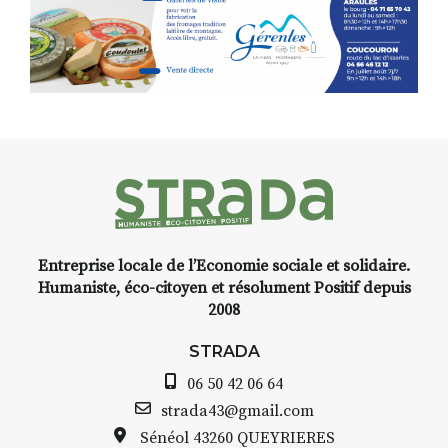
pas). Quant à
l’installation.Cochon Charbon,
elle joue
avec les.variations.de.couleurs.
(de peau).entre.sarcasme et
facétie.
Programmée en off du festival
d’Auzon, cette expo-
installation temporaire vous
livre une raison de plus d’aller
faire un tour dans la cité
Entreprise locale de l’Economie sociale et solidaire.
médiévale du Brivadois cet été.
Humaniste, éco-citoyen et résolument Positif depuis
2008
STRADA
06 50 42 06 64
INTERVIEW
strada43@gmail.com
Sénéol
43260 QUEYRIERES
STRADA Bernard Turle, vous