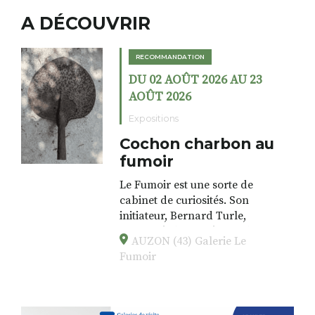
A DÉCOUVRIR
RECOMMANDATION
DU 02 AOÛT 2026 AU 23
AOÛT 2026
Expositions
Cochon charbon au
fumoir
Le Fumoir est une sorte de
cabinet de curiosités. Son
initiateur, Bernard Turle,
s’amuse à donner à voir des
AUZON (43) Galerie Le
associations fertiles, graves ou
Fumoir
drôles, parfois fumeuses. Des
oeuvres éclectiques font. liens
avec les histoires un peu
foutraques du lieu (on ne spoile