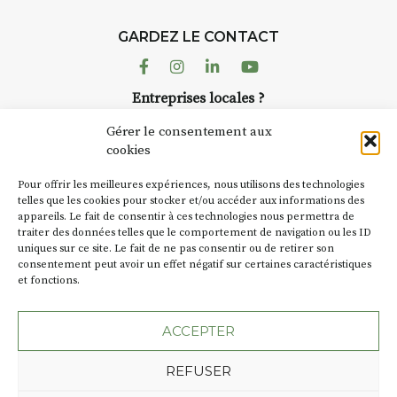
avez ouvert une galerie à
Auzon…
GARDEZ LE CONTACT
Facebook
Instagram
Linkedin
Youtube
Bernard TURLE Le Fumoir n’est
pas une galerie permanente.
Entreprises locales ?
Chaque année, le 1er dimanche
Nous avons des solutions pubs pour vous.
d’août, l’association
Gérer le consentement aux
AuzonToujours
organise
Arts
cookies
dans le village
. Des artistes et
NEWSLETTER
Pour offrir les meilleures expériences, nous utilisons des technologies
artisans investissent les rues, les
Suivez toute l'actu de Strada
telles que les cookies pour stocker et/ou accéder aux informations des
caves, les granges d’Auzon. Le
appareils. Le fait de consentir à ces technologies nous permettra de
Fumoir est l’un de ces espaces
traiter des données telles que le comportement de navigation ou les ID
temporaires d’accueil de la
uniques sur ce site. Le fait de ne pas consentir ou de retirer son
culture. Il s’associe également à
consentement peut avoir un effet négatif sur certaines caractéristiques
et fonctions.
d’autres activités culturelles de
NOUS CONTACTER
la Petite Cité de Caractère. Par
exemple, l’installation
Cochon
ACCEPTER
Charbon
s’inscrit comme en
« off » du festival d’Auzon 2026
REFUSER
(2 /22 août).