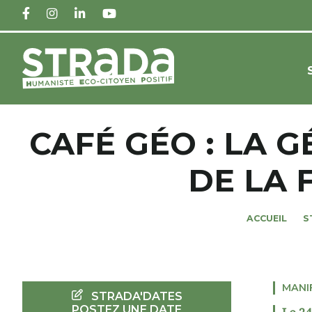
FACEBOOK
INSTAGRAM
LINKEDIN
YOUTUBE
CAFÉ GÉO : LA 
DE LA 
ACCUEIL
S
MANI
STRADA'DATES
POSTEZ UNE DATE