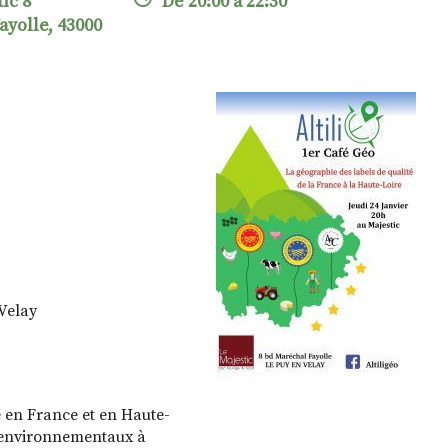
ic 8
De 20:00 à 22:30
ayolle, 43000
Velay
é en France et en Haute-
, environnementaux à