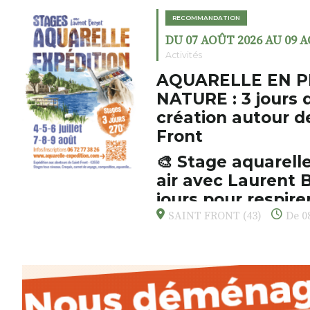
RECOMMANDATION
DU 07 AOÛT 2026 AU 09 
Activités
AQUARELLE EN P
NATURE : 3 jours 
création autour d
Front
🎨 Stage aquarelle
air avec Laurent B
jours pour respirer
s’émerveiller
SAINT FRONT (43)
De 08
Et si vous preniez enfin le tem
d’observer, et de peindre la be
paysages de Haute-Loire ?
Cet été,
Laurent Berset
vous pr