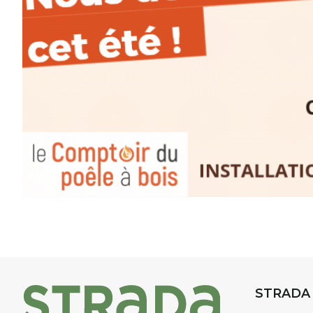
d’aquarelle en extérieur
, acces
niveaux
, dans un cadre nature
inspirant
autour de Saint-Fron
minutes du Puy-en-Velay
.
Pendant
3 jours
, vous apprend
l’instant :
Croquis, carnet de voyage, com
aquarelle, encre, ou contenu h
Le programme :
8h : rendez-vous au point de d
8h30 – 12h : croquis et aquarell
pique-nique sur place (repas à
13h30 – 17h30 : reprise sur pla
changement de décor
Et si le temps se gâte : un ateli
STRADA
permettra de continuer à créer