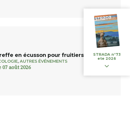
STRADA n°73
reffe en écusson pour fruitiers et rosiers
ete 2026
COLOGIE
,
AUTRES ÉVÉNEMENTS
e 07 août 2026