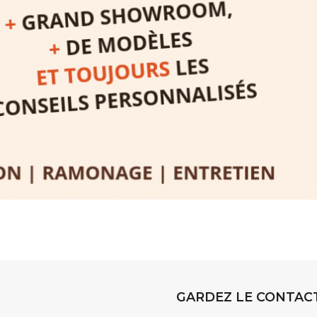
sible
à tous les
l
t
, à seulement
30
rez à capturer
position,
ybride.
STRADA Be
épart
galerie à
e sur site
 votre charge)
Bernard T
ce ou
permanent
d’août, l’
Arts dans l
er abrité
investissen
GARDEZ LE CONTAC
.
d’Auzon. L