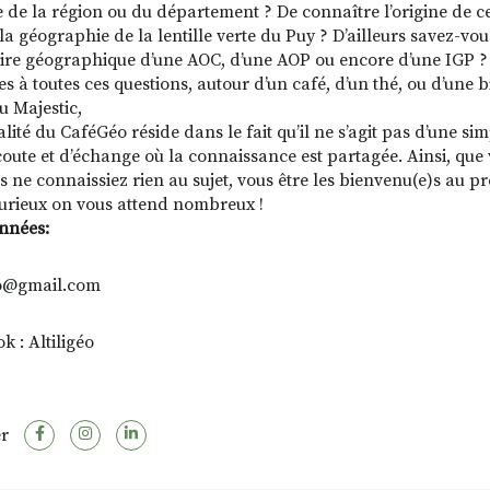
e de la région ou du département ? De connaître l’origine de ces 
 la géographie de la lentille verte du Puy ? D’ailleurs savez-vo
aire géographique d’une AOC, d’une AOP ou encore d’une IGP ?
 à toutes ces questions, autour d’un café, d’un thé, ou d’une bi
u Majestic,
alité du CaféGéo réside dans le fait qu’il ne s’agit pas d’une si
écoute et d’échange où la connaissance est partagée. Ainsi, que 
s ne connaissiez rien au sujet, vous être les bienvenu(e)s au p
urieux on vous attend nombreux !
nnées:
eo@gmail.com
k : Altiligéo
r