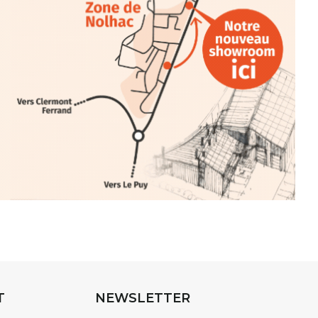
INTERVIEW
rnard Turle, vous avez ouvert une
 Auzon…
URLE Le Fumoir n’est pas une galerie
e. Chaque année, le 1er dimanche
association
AuzonToujours
organise
e village
. Des artistes et artisans
t les rues, les caves, les granges
T
NEWSLETTER
e Fumoir est l’un de ces espaces