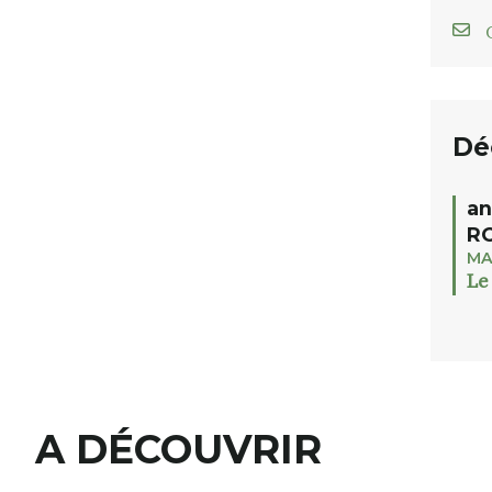
C
Dé
an
RO
MA
Le
A DÉCOUVRIR