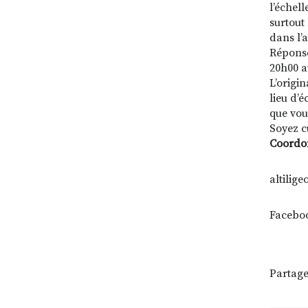
l’échell
surtout
dans l’
Réponses
20h00 a
L’origin
lieu d’
que vou
Soyez c
Coordo
altilig
Faceboo
Partage