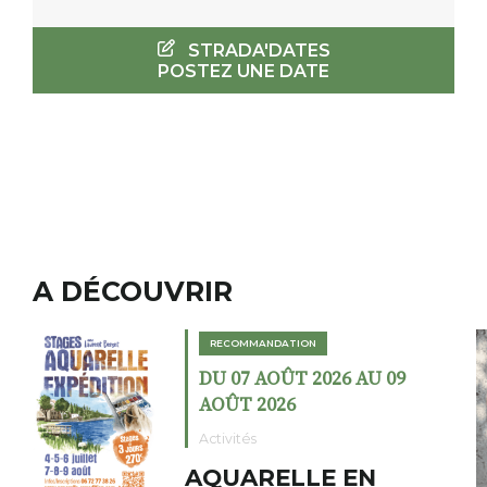
STRADA'DATES
POSTEZ UNE DATE
A DÉCOUVRIR
ION
RECOMMANDATION
T 2026 AU 09
DU 02 AOÛT 202
6
AOÛT 2026
Expositions
LLE EN
Cochon cha