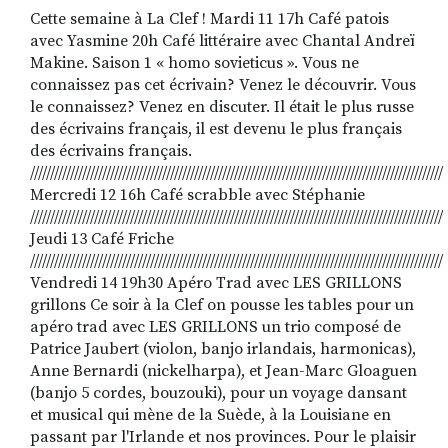
Cette semaine à La Clef ! Mardi 11 17h Café patois
avec Yasmine 20h Café littéraire avec Chantal Andreï
Makine. Saison 1 « homo sovieticus ». Vous ne
RECHERCHER
S'ABONNER
connaissez pas cet écrivain? Venez le découvrir. Vous
S'INSCRIRE À LA NEWSLETTER
le connaissez? Venez en discuter. Il était le plus russe
des écrivains français, il est devenu le plus français
FACEBOOK
INSTAGRAM
LINKEDIN
YOUTUBE
des écrivains français.
///////////////////////////////////////////////////////////////////////////////////////////////////////
Mercredi 12 16h Café scrabble avec Stéphanie
///////////////////////////////////////////////////////////////////////////////////////////////////////
Jeudi 13 Café Friche
///////////////////////////////////////////////////////////////////////////////////////////////////////
Vendredi 14 19h30 Apéro Trad avec LES GRILLONS
grillons Ce soir à la Clef on pousse les tables pour un
apéro trad avec LES GRILLONS un trio composé de
Patrice Jaubert (violon, banjo irlandais, harmonicas),
Anne Bernardi (nickelharpa), et Jean-Marc Gloaguen
(banjo 5 cordes, bouzouki), pour un voyage dansant
et musical qui mène de la Suède, à la Louisiane en
passant par l'Irlande et nos provinces. Pour le plaisir