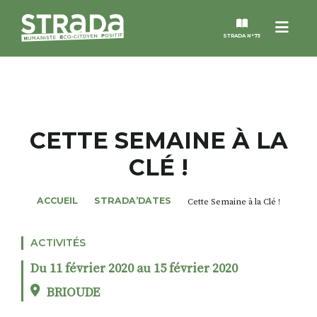
Menu
STRADA N°73
STRADA
MAGAZINES
CETTE SEMAINE À LA
CLÉ !
NOS THÈMES
ACCUEIL
STRADA’DATES
Cette Semaine à la Clé !
STRADA’DATES
ACTIVITÉS
ALTER STRADA
Du 11 février 2020 au 15 février 2020
ROSÉE DE MAI
BRIOUDE