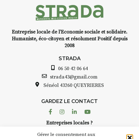
nt
Entreprise locale de l’Economie sociale et solidaire.
,
INTERVIEW
Humaniste, éco-citoyen et résolument Positif depuis
2008
STRADA Bernard Turle, vous
avez ouvert une galerie à
STRADA
Auzon…
06 50 42 06 64
lle
Bernard TURLE Le Fumoir n’est
strada43@gmail.com
pas une galerie permanente.
Sénéol
43260 QUEYRIERES
à
Chaque année, le 1er dimanche
d’août, l’association
GARDEZ LE CONTACT
AuzonToujours
organise
Arts
r
dans le village
. Des artistes et
Facebook
Instagram
Linkedin
Youtube
artisans investissent les rues, les
er
Entreprises locales ?
caves, les granges d’Auzon. Le
 à
Nous avons des solutions pubs pour vous.
Fumoir est l’un de ces espaces
Gérer le consentement aux
temporaires d’accueil de la