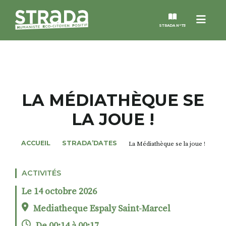
Menu
STRADA N°73
STRADA
MAGAZINES
LA MÉDIATHÈQUE SE
LA JOUE !
NOS THÈMES
ACCUEIL
STRADA’DATES
La Médiathèque se la joue !
STRADA’DATES
ACTIVITÉS
ALTER STRADA
Le 14 octobre 2026
ROSÉE DE MAI
Mediatheque Espaly Saint-Marcel