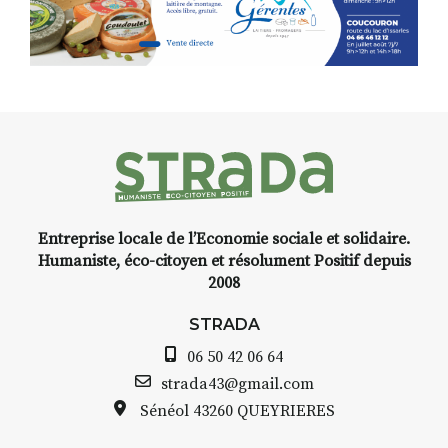
n
Programmée en off du festival
d’Auzon, cette expo-
l
installation temporaire vous
t
,
livre une raison de plus d’aller
-
faire un tour dans la cité
médiévale du Brivadois cet été.
t
Entreprise locale de l’Economie sociale et solidaire.
INTERVIEW
Humaniste, éco-citoyen et résolument Positif depuis
2008
STRADA Bernard Turle, vous
avez ouvert une galerie à
STRADA
Auzon…
06 50 42 06 64
e
Bernard TURLE Le Fumoir n’est
strada43@gmail.com
pas une galerie permanente.
Sénéol
43260 QUEYRIERES
Chaque année, le 1er dimanche