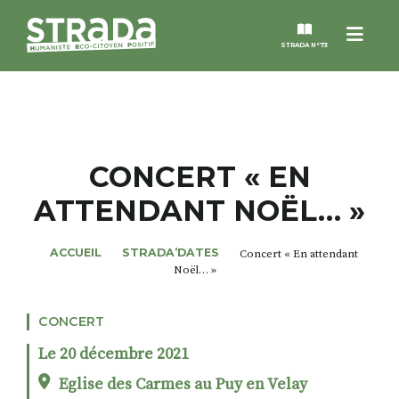
Menu
STRADA N°73
STRADA
MAGAZINES
CONCERT « EN
ATTENDANT NOËL… »
NOS THÈMES
ACCUEIL
STRADA’DATES
Concert « En attendant
STRADA’DATES
Noël… »
ALTER STRADA
CONCERT
Le 20 décembre 2021
ROSÉE DE MAI
Eglise des Carmes au Puy en Velay