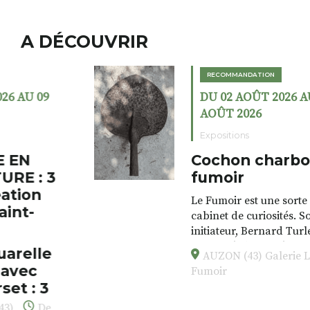
A DÉCOUVRIR
RECOMMANDATION
DU 02 AOÛT 2026 AU 23
AOÛT 2026
Expositions
Cochon charbon au
fumoir
Le Fumoir est une sorte de
cabinet de curiosités. Son
initiateur, Bernard Turle,
s’amuse à donner à voir des
AUZON (43) Galerie Le
associations fertiles, graves ou
Fumoir
drôles, parfois fumeuses. Des
oeuvres éclectiques font. liens
avec les histoires un peu