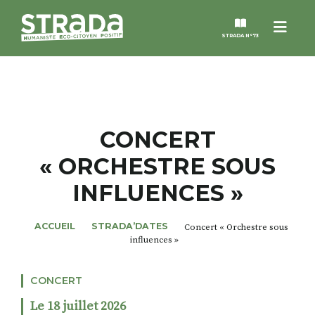
Menu
STRADA N°73
STRADA
MAGAZINES
CONCERT
« ORCHESTRE SOUS
NOS THÈMES
INFLUENCES »
STRADA’DATES
ACCUEIL
STRADA’DATES
Concert « Orchestre sous
influences »
ALTER STRADA
CONCERT
ROSÉE DE MAI
Le 18 juillet 2026