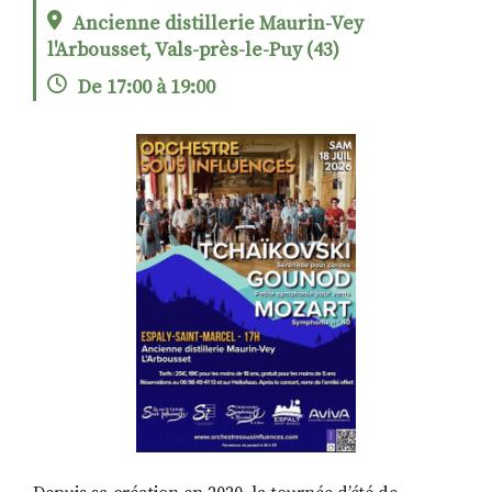
Ancienne distillerie Maurin-Vey
l'Arbousset, Vals-près-le-Puy (43)
RECHERCHER
S'ABONNER
De 17:00 à 19:00
S'INSCRIRE À LA NEWSLETTER
FACEBOOK
INSTAGRAM
LINKEDIN
YOUTUBE