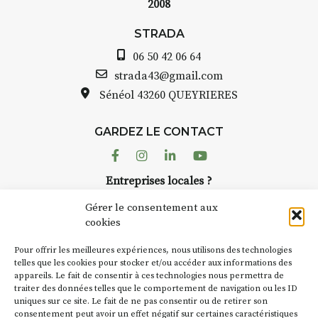
2008
STRADA Bernard Turle, vous
avez ouvert une galerie à
STRADA
Auzon…
06 50 42 06 64
Bernard TURLE Le Fumoir n’est
strada43@gmail.com
pas une galerie permanente.
Sénéol
43260 QUEYRIERES
Chaque année, le 1er dimanche
d’août, l’association
GARDEZ LE CONTACT
AuzonToujours
organise
Arts
dans le village
. Des artistes et
Facebook
Instagram
Linkedin
Youtube
artisans investissent les rues, les
Entreprises locales ?
caves, les granges d’Auzon. Le
Nous avons des solutions pubs pour vous.
Fumoir est l’un de ces espaces
Gérer le consentement aux
temporaires d’accueil de la
cookies
culture. Il s’associe également à
NEWSLETTER
d’autres activités culturelles de
Pour offrir les meilleures expériences, nous utilisons des technologies
la Petite Cité de Caractère. Par
Suivez toute l'actu de Strada
telles que les cookies pour stocker et/ou accéder aux informations des
appareils. Le fait de consentir à ces technologies nous permettra de
exemple, l’installation
Cochon
traiter des données telles que le comportement de navigation ou les ID
Charbon
s’inscrit comme en
uniques sur ce site. Le fait de ne pas consentir ou de retirer son
« off » du festival d’Auzon 2026
consentement peut avoir un effet négatif sur certaines caractéristiques