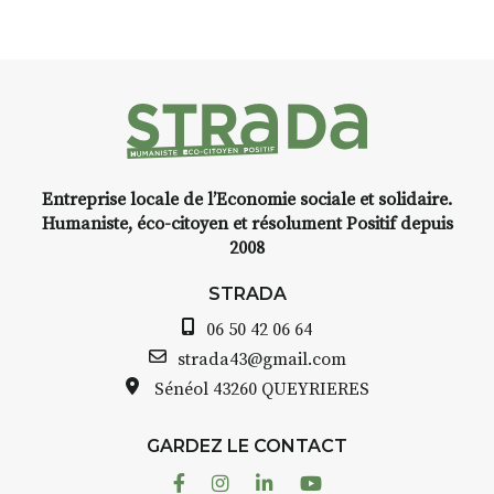
installation temporaire vous
nt
,
livre une raison de plus d’aller
y-
faire un tour dans la cité
médiévale du Brivadois cet été.
nt
Entreprise locale de l’Economie sociale et solidaire.
,
INTERVIEW
Humaniste, éco-citoyen et résolument Positif depuis
2008
STRADA Bernard Turle, vous
avez ouvert une galerie à
STRADA
Auzon…
06 50 42 06 64
lle
Bernard TURLE Le Fumoir n’est
strada43@gmail.com
pas une galerie permanente.
Sénéol
43260 QUEYRIERES
à
Chaque année, le 1er dimanche
d’août, l’association
GARDEZ LE CONTACT
AuzonToujours
organise
Arts
r
dans le village
. Des artistes et
Facebook
Instagram
Linkedin
Youtube