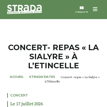
Menu
STRADA N°73
STRADA
MAGAZINES
CONCERT- REPAS « LA
SIALYRE » À
NOS THÈMES
L’ETINCELLE
STRADA’DATES
ACCUEIL
STRADA’DATES
Concert- repas « La Sialyre »
à l’Etincelle
ALTER STRADA
CONCERT
ROSÉE DE MAI
Le 17 juillet 2026