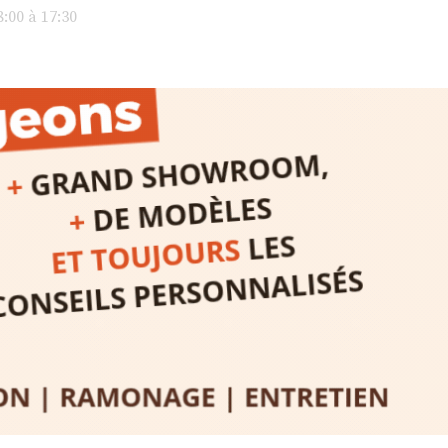
avec les.v
:00 à 17:30
peau).entr
ps… de ralentir,
auté des
Programmée
expo-insta
raison de 
opose un
stage
médiévale 
sible
à tous les
l
t
, à seulement
30
rez à capturer
position,
ybride.
STRADA Be
épart
galerie à
e sur site