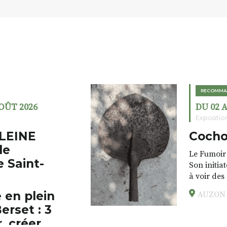
RECOMMA
AOÛT 2026
DU 02 
Expositio
LEINE
Cocho
de
Le Fumoir 
e Saint-
Son initia
à voir des
drôles, pa
 en plein
AUZON (
éclectique
erset : 3
foutraques
l’installa
, créer,