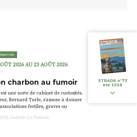
NDATION
AOÛT 2026 AU 23 AOÛT 2026
ns
n charbon au fumoir
STRADA n°73
ete 2026
est une sorte de cabinet de curiosités.
teur, Bernard Turle, s’amuse à donner
 associations fertiles, graves ou
rfois fumeuses. Des oeuvres
43) Galerie Le Fumoir
s font. liens avec les histoires un peu
 du lieu (on ne spoile pas). Quant à
tion.Cochon Charbon, elle joue