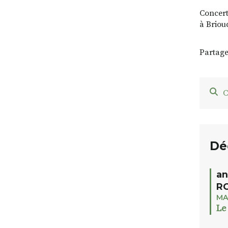
Concert
à Briou
Partage
C
Dé
an
RO
MA
Le