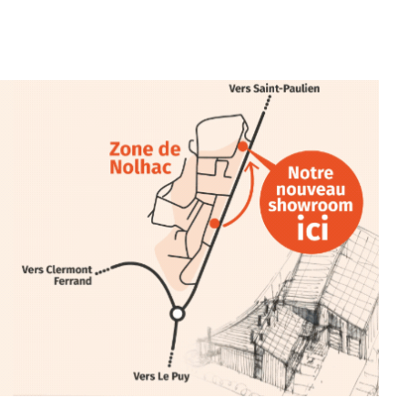
ariations.de.couleurs.(de
e.sarcasme et facétie.
 en off du festival d’Auzon, cette
llation temporaire vous livre une
plus d’aller faire un tour dans la cité
du Brivadois cet été.
INTERVIEW
rnard Turle, vous avez ouvert une
 Auzon…