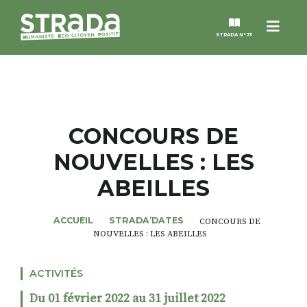
Menu
STRADA N°73
STRADA
MAGAZINES
CONCOURS DE
NOUVELLES : LES
NOS THÈMES
ABEILLES
STRADA’DATES
ACCUEIL
STRADA’DATES
CONCOURS DE
NOUVELLES : LES ABEILLES
ALTER STRADA
ACTIVITÉS
ROSÉE DE MAI
Du 01 février 2022 au 31 juillet 2022