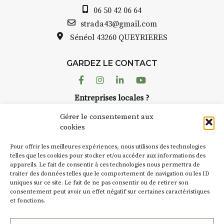
Auzon…
06 50 42 06 64
is et aquarelle
Bernard TURLE Le Fumo
strada43@gmail.com
pas une galerie perman
Sénéol
43260 QUEYRIERES
lace (repas à
Chaque année, le 1er 
d’août, l’association
prise sur
GARDEZ LE CONTACT
AuzonToujours
organis
ent de décor
dans le village
. Des artis
Facebook
Instagram
Linkedin
Youtube
artisans investissent les
te : un atelier
Entreprises locales ?
caves, les granges d’Au
de continuer à
Nous avons des solutions pubs pour vous.
Fumoir est l’un de ces 
Gérer le consentement aux
temporaires d’accueil d
cookies
culture. Il s’associe ég
ur
(soit
270€
NEWSLETTER
d’autres activités cultur
Pour offrir les meilleures expériences, nous utilisons des technologies
la Petite Cité de Caractè
Suivez toute l'actu de Strada
telles que les cookies pour stocker et/ou accéder aux informations des
nes – sans
appareils. Le fait de consentir à ces technologies nous permettra de
exemple, l’installation
traiter des données telles que le comportement de navigation ou les ID
Charbon
s’inscrit comm
uniques sur ce site. Le fait de ne pas consentir ou de retirer son
« off » du festival d’Au
mpagnement et
consentement peut avoir un effet négatif sur certaines caractéristiques
(2 /22 août).
pas à votre
et fonctions.
NOUS CONTACTER
que 😉
SA D’où vient le nom :
F