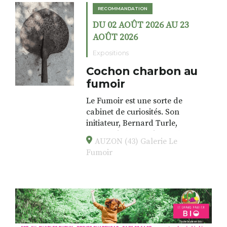
RECOMMANDATION
DU 02 AOÛT 2026 AU 23
AOÛT 2026
Expositions
Cochon charbon au
fumoir
Le Fumoir est une sorte de
cabinet de curiosités. Son
initiateur, Bernard Turle,
s’amuse à donner à voir des
AUZON (43) Galerie Le
associations fertiles, graves ou
Fumoir
drôles, parfois fumeuses. Des
oeuvres éclectiques font. liens
avec les histoires un peu
foutraques du lieu (on ne spoile
pas). Quant à
l’installation.Cochon Charbon,
elle joue