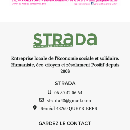
avec les.variations.de.couleurs.
(de peau).entre.sarcasme et
facétie.
Programmée en off du festival
d’Auzon, cette expo-
installation temporaire vous
livre une raison de plus d’aller
faire un tour dans la cité
Entreprise locale de l’Economie sociale et solidaire.
médiévale du Brivadois cet été.
Humaniste, éco-citoyen et résolument Positif depuis
2008
STRADA
06 50 42 06 64
INTERVIEW
strada43@gmail.com
Sénéol
43260 QUEYRIERES
STRADA Bernard Turle, vous
avez ouvert une galerie à
Auzon…
GARDEZ LE CONTACT