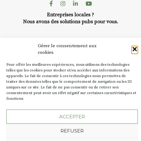
Facebook
Instagram
Linkedin
Youtube
Bernard TURLE Le Fumoir n’est
pas une galerie permanente.
Entreprises locales ?
Chaque année, le 1er dimanche
Nous avons des solutions pubs pour vous.
d’août, l’association
AuzonToujours
organise
Arts
dans le village
. Des artistes et
NEWSLETTER
Gérer le consentement aux
artisans investissent les rues, les
Suivez toute l'actu de Strada
cookies
caves, les granges d’Auzon. Le
Fumoir est l’un de ces espaces
Pour offrir les meilleures expériences, nous utilisons des technologies
temporaires d’accueil de la
telles que les cookies pour stocker et/ou accéder aux informations des
culture. Il s’associe également à
appareils. Le fait de consentir à ces technologies nous permettra de
d’autres activités culturelles de
traiter des données telles que le comportement de navigation ou les ID
NOUS CONTACTER
uniques sur ce site. Le fait de ne pas consentir ou de retirer son
la Petite Cité de Caractère. Par
consentement peut avoir un effet négatif sur certaines caractéristiques et
exemple, l’installation
Cochon
fonctions.
Charbon
s’inscrit comme en
« off » du festival d’Auzon 2026
(2 /22 août).
ACCEPTER
Plan du site
Mentions légales
Politique de confidentialité
SA D’où vient le nom :
Fumoir
?
REFUSER
Une création de l'Agence Oktopod