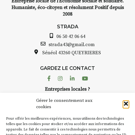
Entreprise locale de l’Economie sociale et solidaire.
elle, encre,
INTERVIEW
Humaniste, éco-citoyen et résolument Positif depuis
e.
2008
STRADA Bernard Turle
avez ouvert une galerie
STRADA
au point de
Auzon…
06 50 42 06 64
is et aquarelle
Bernard TURLE Le Fumo
strada43@gmail.com
pas une galerie perman
Sénéol
43260 QUEYRIERES
lace (repas à
Chaque année, le 1er 
d’août, l’association
prise sur
GARDEZ LE CONTACT
AuzonToujours
organis
ent de décor
dans le village
. Des artis
Facebook
Instagram
Linkedin
Youtube
artisans investissent les
te : un atelier
Entreprises locales ?
caves, les granges d’Au
de continuer à
Nous avons des solutions pubs pour vous.
Fumoir est l’un de ces 
Gérer le consentement aux
temporaires d’accueil d
cookies
culture. Il s’associe ég
ur
(soit
270€
NEWSLETTER
d’autres activités cultur
Pour offrir les meilleures expériences, nous utilisons des technologies
la Petite Cité de Caractè
Suivez toute l'actu de Strada
telles que les cookies pour stocker et/ou accéder aux informations des
nes – sans
appareils. Le fait de consentir à ces technologies nous permettra de
exemple, l’installation
traiter des données telles que le comportement de navigation ou les ID