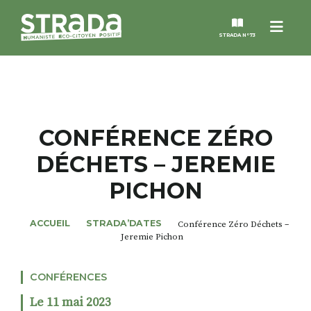
Menu
STRADA N°73
STRADA
MAGAZINES
CONFÉRENCE ZÉRO
DÉCHETS – JEREMIE
NOS THÈMES
PICHON
STRADA’DATES
ACCUEIL
STRADA’DATES
Conférence Zéro Déchets –
Jeremie Pichon
ALTER STRADA
CONFÉRENCES
ROSÉE DE MAI
Le 11 mai 2023