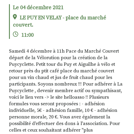
Le 04 décembre 2021
LE PUY EN VELAY - place du marché
RECHERCHER
S'ABONNER
couvert.
S'INSCRIRE À LA NEWSLETTER
11:00
FACEBOOK
INSTAGRAM
LINKEDIN
YOUTUBE
Samedi 4 décembre à 11h Pace du Marché Couvert
départ de la Vélorution pour la création de la
Puycyclette. Petit tour du Puy et Aiguilhe à vélo et
retour près du ptit café place du marché couvert
pour un vin chaud et jus de fruit chaud pour les
participants. Soyons nombreux !!! Pour adhérer à La
Puycyclette , devenir membre actif ou sympathisant,
voici le lien vers -> le site helloasso !! Plusieurs
formules vous seront proposées : - adhésion
individuelle, 5€ - adhésion famille, 10 € - adhésion
personne morale, 20 €. Vous avez également la
possibilité d'effectuer des dons à l'association. Pour
celles et ceux souhaitant adhérer "plus