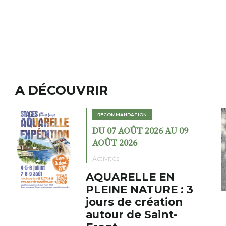
A DÉCOUVRIR
MANDATION
RECOMMANDAT
 AOÛT 2026 AU 09
DU 02 AOÛT
2026
AOÛT 2026
s
Expositions
RELLE EN
Cochon c
E NATURE : 3
fumoir
 de création
Le Fumoir est 
r de Saint-
cabinet de cur