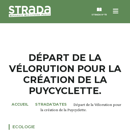
Menu
STRADA N°73
STRADA
MAGAZINES
DÉPART DE LA
VÉLORUTION POUR LA
NOS THÈMES
CRÉATION DE LA
STRADA’DATES
PUYCYCLETTE.
ALTER STRADA
ACCUEIL
STRADA’DATES
Départ de la Vélorution pour
la création de la Puycyclette.
ROSÉE DE MAI
ECOLOGIE