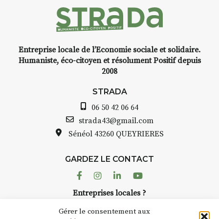
Entreprise locale de l’Economie sociale et solidaire.
INTERVIEW
Humaniste, éco-citoyen et résolument Positif depuis
2008
STRADA Bernard Turle, vous
avez ouvert une galerie à
STRADA
Auzon…
06 50 42 06 64
Bernard TURLE Le Fumoir n’est
strada43@gmail.com
pas une galerie permanente.
Sénéol
43260 QUEYRIERES
Chaque année, le 1er dimanche
d’août, l’association
GARDEZ LE CONTACT
AuzonToujours
organise
Arts
dans le village
. Des artistes et
Facebook
Instagram
Linkedin
Youtube
artisans investissent les rues, les
Entreprises locales ?
caves, les granges d’Auzon. Le
Nous avons des solutions pubs pour vous.
Fumoir est l’un de ces espaces
Gérer le consentement aux
temporaires d’accueil de la