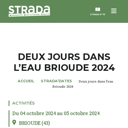
Menu
STRADA N°73
STRADA
MAGAZINES
DEUX JOURS DANS
L’EAU BRIOUDE 2024
NOS THÈMES
ACCUEIL
STRADA’DATES
Deux jours dans l’eau
STRADA’DATES
Brioude 2024
ALTER STRADA
ACTIVITÉS
Du 04 octobre 2024 au 05 octobre 2024
ROSÉE DE MAI
BRIOUDE (43)