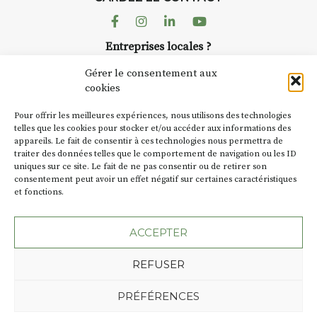
AuzonToujours
organise
Arts
dans le village
. Des artistes et
Facebook
Instagram
Linkedin
Youtube
artisans investissent les rues, les
Entreprises locales ?
caves, les granges d’Auzon. Le
Nous avons des solutions pubs pour vous.
Fumoir est l’un de ces espaces
Gérer le consentement aux
temporaires d’accueil de la
cookies
culture. Il s’associe également à
NEWSLETTER
d’autres activités culturelles de
Pour offrir les meilleures expériences, nous utilisons des technologies
la Petite Cité de Caractère. Par
Suivez toute l'actu de Strada
telles que les cookies pour stocker et/ou accéder aux informations des
appareils. Le fait de consentir à ces technologies nous permettra de
exemple, l’installation
Cochon
traiter des données telles que le comportement de navigation ou les ID
Charbon
s’inscrit comme en
uniques sur ce site. Le fait de ne pas consentir ou de retirer son
« off » du festival d’Auzon 2026
consentement peut avoir un effet négatif sur certaines caractéristiques
(2 /22 août).
et fonctions.
NOUS CONTACTER
SA D’où vient le nom :
Fumoir
?
ACCEPTER
BT C’est le terme employé dans
REFUSER
les actes de propriété du lieu.
Jusqu’à la fin du XXe siècle,
Plan du site
Mentions légales
PRÉFÉRENCES
c’était un saloir et
Politique de confidentialité
précédemment ç’avait été un
Une création de l'Agence Oktopod