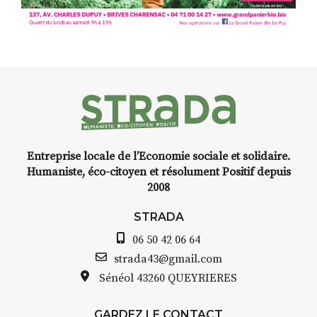
Programmée en off du festival
d’Auzon, cette expo-
installation temporaire vous
livre une raison de plus d’aller
faire un tour dans la cité
médiévale du Brivadois cet été.
Entreprise locale de l’Economie sociale et solidaire.
INTERVIEW
Humaniste, éco-citoyen et résolument Positif depuis
2008
STRADA Bernard Turle, vous
avez ouvert une galerie à
STRADA
Auzon…
06 50 42 06 64
Bernard TURLE Le Fumoir n’est
strada43@gmail.com
pas une galerie permanente.
Sénéol
43260 QUEYRIERES
Chaque année, le 1er dimanche
d’août, l’association
GARDEZ LE CONTACT