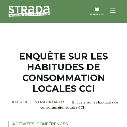
Menu
STRADA N°73
STRADA
MAGAZINES
ENQUÊTE SUR LES
HABITUDES DE
NOS THÈMES
CONSOMMATION
STRADA’DATES
LOCALES CCI
ALTER STRADA
ACCUEIL
STRADA’DATES
Enquête sur les habitudes de
consommation locales CCI
ROSÉE DE MAI
ACTIVITÉS
,
CONFÉRENCES