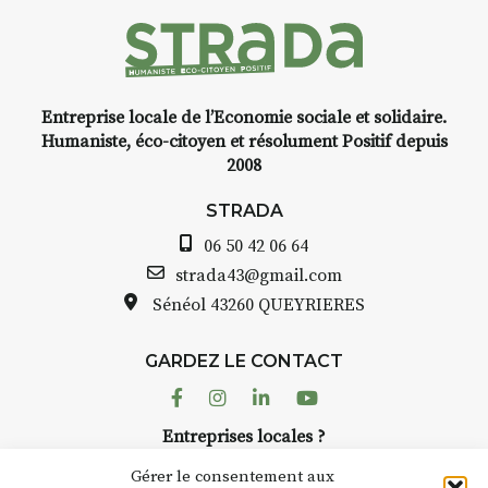
 l’instant
yage,
Entreprise locale de l’Economie sociale et solidaire.
e, encre,
INTERVIEW
Humaniste, éco-citoyen et résolument Positif depuis
2008
STRADA Bernard Turle, v
avez ouvert une galerie à
STRADA
oint de
Auzon…
06 50 42 06 64
t aquarelle
Bernard TURLE Le Fumoir 
strada43@gmail.com
pas une galerie permanent
Sénéol
43260 QUEYRIERES
 (repas à
Chaque année, le 1er dim
d’août, l’association
e sur
GARDEZ LE CONTACT
AuzonToujours
organise
Ar
 de décor
dans le village
. Des artistes 
Facebook
Instagram
Linkedin
Youtube
artisans investissent les rue
: un atelier
Entreprises locales ?
caves, les granges d’Auzon.
ontinuer à
Nous avons des solutions pubs pour vous.
Fumoir est l’un de ces espa
Gérer le consentement aux