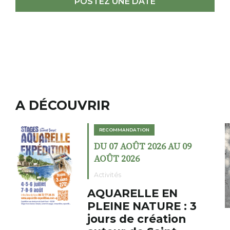
POSTEZ UNE DATE
A DÉCOUVRIR
RECOMMANDATION
 AU 09
DU 02 AOÛT 2026 AU 2
AOÛT 2026
Expositions
EN
Cochon charbon 
E : 3
fumoir
tion
Le Fumoir est une sorte de