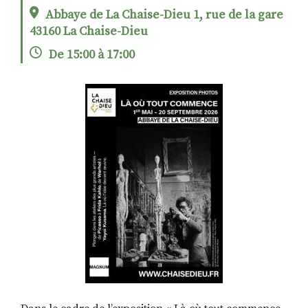
Abbaye de La Chaise-Dieu 1, rue de la gare
43160 La Chaise-Dieu
RECHERCHER
S'ABONNER
De 15:00 à 17:00
S'INSCRIRE À LA NEWSLETTER
FACEBOOK
INSTAGRAM
LINKEDIN
YOUTUBE