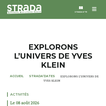
Menu
STRADA N°73
STRADA
MAGAZINES
EXPLORONS
L’UNIVERS DE YVES
NOS THÈMES
KLEIN
STRADA’DATES
ACCUEIL
STRADA’DATES
EXPLORONS L’UNIVERS DE
YVES KLEIN
ALTER STRADA
ACTIVITÉS
ROSÉE DE MAI
Le 08 août 2026