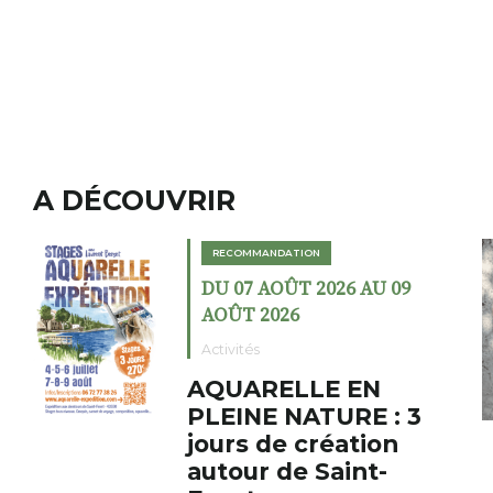
A DÉCOUVRIR
ION
RECOMMANDATION
T 2026 AU 09
DU 02 AOÛT 202
6
AOÛT 2026
Expositions
LLE EN
Cochon cha
ATURE : 3
fumoir
 création
Le Fumoir est une s
e Saint-
cabinet de curiosit