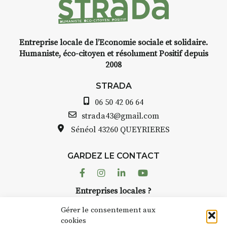
capturer l’instant
et de voyage,
Entreprise locale de l’Economie sociale et solidaire.
aquarelle, encre,
INTERV
Humaniste, éco-citoyen et résolument Positif depuis
bride.
2008
STRADA Bernard T
 :
avez ouvert une gal
STRADA
ous au point de
Auzon…
06 50 42 06 64
roquis et aquarelle
Bernard TURLE Le 
strada43@gmail.com
pas une galerie pe
Sénéol
43260 QUEYRIERES
ur place (repas à
Chaque année, le 
d’août, l’association
: reprise sur
GARDEZ LE CONTACT
AuzonToujours
org
ngement de décor
dans le village
. Des 
Facebook
Instagram
Linkedin
Youtube
artisans investissent
se gâte : un atelier
Entreprises locales ?
caves, les granges 
tra de continuer à
Nous avons des solutions pubs pour vous.
Fumoir est l’un de 
Gérer le consentement aux
temporaires d’accue
cookies