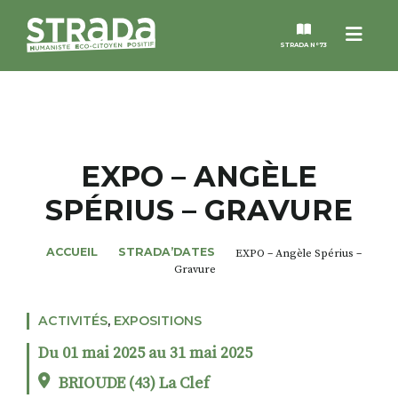
Menu
STRADA N°73
STRADA
MAGAZINES
EXPO – ANGÈLE
SPÉRIUS – GRAVURE
NOS THÈMES
ACCUEIL
STRADA’DATES
EXPO – Angèle Spérius –
STRADA’DATES
Gravure
ALTER STRADA
ACTIVITÉS
,
EXPOSITIONS
Du 01 mai 2025 au 31 mai 2025
ROSÉE DE MAI
BRIOUDE (43) La Clef