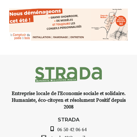
avec les.variations.de.couleurs.
(de peau).entre.sarcasme et
s
facétie.
lle en
Programmée en off du festival
 les
d’Auzon, cette expo-
turel
installation temporaire vous
Front
,
livre une raison de plus d’aller
 Puy-
faire un tour dans la cité
médiévale du Brivadois cet été.
stant
Entreprise locale de l’Economie sociale et solidaire.
cre,
INTERVIEW
Humaniste, éco-citoyen et résolument Positif depuis
2008
STRADA Bernard Turle, vous
avez ouvert une galerie à
STRADA
de
Auzon…
06 50 42 06 64
arelle