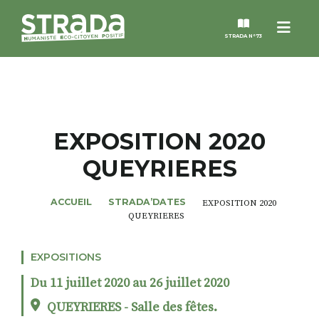
Menu
STRADA N°73
STRADA
MAGAZINES
EXPOSITION 2020
QUEYRIERES
NOS THÈMES
ACCUEIL
STRADA’DATES
EXPOSITION 2020
STRADA’DATES
QUEYRIERES
ALTER STRADA
EXPOSITIONS
Du 11 juillet 2020 au 26 juillet 2020
ROSÉE DE MAI
QUEYRIERES - Salle des fêtes.