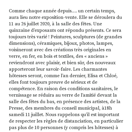
Comme chaque année depuis…. un certain temps,
aura lieu notre exposition-vente. Elle se déroulera du
RECHERCHER
S'ABONNER
11 au 26 juillet 2020, à la salle des fêtes. Une
S'INSCRIRE À LA NEWSLETTER
quinzaine d’exposants ont répondu présents. Ce sera
toujours très varié ! Peintures, sculptures (de grandes
FACEBOOK
INSTAGRAM
LINKEDIN
YOUTUBE
dimensions), céramiques, bijoux, photos, lampes,
voisineront avec des créations très originales en
verre, en fer, en bois et textiles, des « anciens »
reviendront avec plaisir, et bien sûr, des nouveaux
apporteront leur savoir-faire. Les charmantes
hôtesses seront, comme l’an dernier, Elisa et Chloé,
elles font toujours preuve de sérieux et de
compétence. En raison des conditions sanitaires, le
vernissage se réduira au verre de l’amitié devant la
salle des fêtes du bas, en présence des artistes, de la
Presse, des membres du conseil municipal, à18h
samedi 11 juillet. Nous rappelons qu’il est important
de respecter les règles de distanciation, en particulier
pas plus de 10 personnes (y compris les hôtesses) à