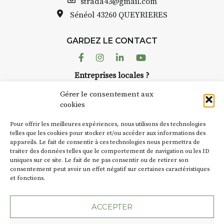
Bernard TURLE Le Fumoir n’est
strada43@gmail.com
pas une galerie permanente.
Sénéol
43260 QUEYRIERES
as à
Chaque année, le 1er dimanche
d’août, l’association
GARDEZ LE CONTACT
AuzonToujours
organise
Arts
écor
dans le village
. Des artistes et
Facebook
Instagram
Linkedin
Youtube
artisans investissent les rues, les
telier
Entreprises locales ?
caves, les granges d’Auzon. Le
uer à
Nous avons des solutions pubs pour vous.
Fumoir est l’un de ces espaces
Gérer le consentement aux
temporaires d’accueil de la
cookies
culture. Il s’associe également à
70€
NEWSLETTER
d’autres activités culturelles de
Pour offrir les meilleures expériences, nous utilisons des technologies
la Petite Cité de Caractère. Par
Suivez toute l'actu de Strada
telles que les cookies pour stocker et/ou accéder aux informations des
ans
appareils. Le fait de consentir à ces technologies nous permettra de
exemple, l’installation
Cochon
traiter des données telles que le comportement de navigation ou les ID
Charbon
s’inscrit comme en
uniques sur ce site. Le fait de ne pas consentir ou de retirer son
« off » du festival d’Auzon 2026
nt et
consentement peut avoir un effet négatif sur certaines caractéristiques
(2 /22 août).
tre
et fonctions.
NOUS CONTACTER
SA D’où vient le nom :
Fumoir
?
ACCEPTER
BT C’est le terme employé dans