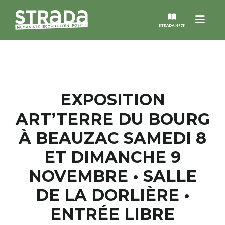
Menu
STRADA N°73
STRADA
MAGAZINES
EXPOSITION
ART’TERRE DU BOURG
NOS THÈMES
À BEAUZAC SAMEDI 8
STRADA’DATES
ET DIMANCHE 9
NOVEMBRE • SALLE
ALTER STRADA
DE LA DORLIÈRE •
ROSÉE DE MAI
ENTRÉE LIBRE