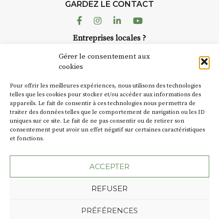
GARDEZ LE CONTACT
AuzonToujours
organise
Arts
dans le village
. Des artistes et
Facebook
Instagram
Linkedin
Youtube
artisans investissent les rues, les
Entreprises locales ?
caves, les granges d’Auzon. Le
Nous avons des solutions pubs pour vous.
Fumoir est l’un de ces espaces
Gérer le consentement aux
temporaires d’accueil de la
cookies
culture. Il s’associe également à
NEWSLETTER
d’autres activités culturelles de
Pour offrir les meilleures expériences, nous utilisons des technologies
la Petite Cité de Caractère. Par
Suivez toute l'actu de Strada
telles que les cookies pour stocker et/ou accéder aux informations des
appareils. Le fait de consentir à ces technologies nous permettra de
exemple, l’installation
Cochon
traiter des données telles que le comportement de navigation ou les ID
Charbon
s’inscrit comme en
uniques sur ce site. Le fait de ne pas consentir ou de retirer son
« off » du festival d’Auzon 2026
consentement peut avoir un effet négatif sur certaines caractéristiques
(2 /22 août).
et fonctions.
NOUS CONTACTER
SA D’où vient le nom :
Fumoir
?
ACCEPTER
BT C’est le terme employé dans
REFUSER
les actes de propriété du lieu.
Jusqu’à la fin du XXe siècle,
Plan du site
Mentions légales
PRÉFÉRENCES
c’était un saloir et
Politique de confidentialité