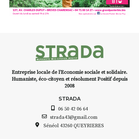
Programmée en off du festival
d’Auzon, cette expo-
installation temporaire vous
livre une raison de plus d’aller
faire un tour dans la cité
médiévale du Brivadois cet été.
Entreprise locale de l’Economie sociale et solidaire.
INTERVIEW
Humaniste, éco-citoyen et résolument Positif depuis
2008
STRADA Bernard Turle, vous
avez ouvert une galerie à
STRADA
Auzon…
06 50 42 06 64
Bernard TURLE Le Fumoir n’est
strada43@gmail.com
pas une galerie permanente.
Sénéol
43260 QUEYRIERES
Chaque année, le 1er dimanche
d’août, l’association