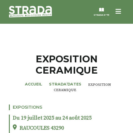
Menu
STRADA N°73
STRADA
MAGAZINES
EXPOSITION
CERAMIQUE
NOS THÈMES
ACCUEIL
STRADA’DATES
EXPOSITION
STRADA’DATES
CERAMIQUE
ALTER STRADA
EXPOSITIONS
Du 19 juillet 2025 au 24 août 2025
ROSÉE DE MAI
RAUCOULES 43290