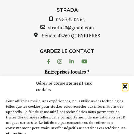
STRADA Bernard T
 :
avez ouvert une gal
STRADA
ous au point de
Auzon…
06 50 42 06 64
roquis et aquarelle
Bernard TURLE Le 
strada43@gmail.com
pas une galerie pe
Sénéol
43260 QUEYRIERES
ur place (repas à
Chaque année, le 
d’août, l’association
: reprise sur
GARDEZ LE CONTACT
AuzonToujours
org
ngement de décor
dans le village
. Des 
Facebook
Instagram
Linkedin
Youtube
artisans investissent
se gâte : un atelier
Entreprises locales ?
caves, les granges 
tra de continuer à
Nous avons des solutions pubs pour vous.
Fumoir est l’un de 
Gérer le consentement aux
temporaires d’accue
cookies
culture. Il s’associ
€/jour
(soit
270€
NEWSLETTER
d’autres activités cu
Pour offrir les meilleures expériences, nous utilisons des technologies
la Petite Cité de Ca
Suivez toute l'actu de Strada
telles que les cookies pour stocker et/ou accéder aux informations des
rsonnes – sans
appareils. Le fait de consentir à ces technologies nous permettra de
exemple, l’installa
lète
traiter des données telles que le comportement de navigation ou les ID
Charbon
s’inscrit 
uniques sur ce site. Le fait de ne pas consentir ou de retirer son
« off » du festival 
accompagnement et
consentement peut avoir un effet négatif sur certaines caractéristiques
(2 /22 août).
et fonctions.