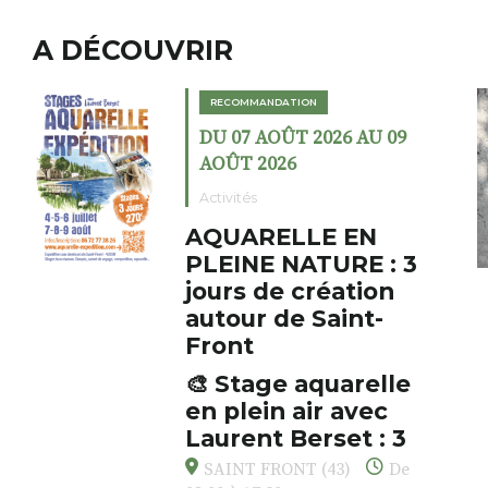
A DÉCOUVRIR
ION
RECOMMANDATION
T 2026 AU 09
DU 02 AOÛT 202
6
AOÛT 2026
Expositions
LLE EN
Cochon cha
ATURE : 3
fumoir
 création
Le Fumoir est une s
e Saint-
cabinet de curiosit
initiateur, Bernard 
s’amuse à donner à 
 aquarelle
AUZON (43) Galer
associations fertile
air avec
Fumoir
drôles, parfois fum
Berset : 3
oeuvres éclectiques 
r respirer,
avec les histoires u
T (43)
De