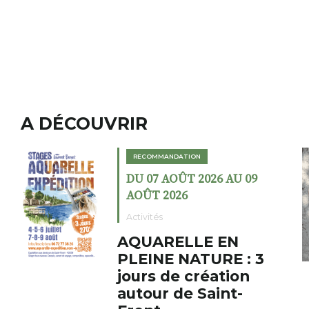
A DÉCOUVRIR
RECOMMANDATION
09
DU 02 AOÛT 2026 AU 23
AOÛT 2026
Expositions
Cochon charbon au
 3
fumoir
Le Fumoir est une sorte de
cabinet de curiosités. Son