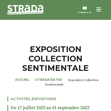
Menu
STRADA N°73
STRADA
MAGAZINES
EXPOSITION
COLLECTION
NOS THÈMES
SENTIMENTALE
STRADA’DATES
ACCUEIL
STRADA’DATES
Exposition Collection
Sentimentale
ALTER STRADA
ACTIVITÉS
,
EXPOSITIONS
ROSÉE DE MAI
Du 17 juillet 2025 au 01 septembre 2025