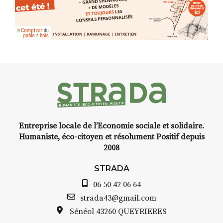
n
Programmée en off du festival
d’Auzon, cette expo-
l
installation temporaire vous
t
,
livre une raison de plus d’aller
-
faire un tour dans la cité
médiévale du Brivadois cet été.
t
Entreprise locale de l’Economie sociale et solidaire.
INTERVIEW
Humaniste, éco-citoyen et résolument Positif depuis
2008
STRADA Bernard Turle, vous
avez ouvert une galerie à
STRADA
Auzon…
06 50 42 06 64
e
Bernard TURLE Le Fumoir n’est
strada43@gmail.com
pas une galerie permanente.
Sénéol
43260 QUEYRIERES
Chaque année, le 1er dimanche