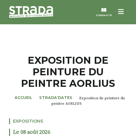
Menu
STRADA N°73
STRADA
MAGAZINES
EXPOSITION DE
PEINTURE DU
NOS THÈMES
PEINTRE AORLIUS
STRADA’DATES
ACCUEIL
STRADA’DATES
Exposition de peinture du
peintre AORLIUS
ALTER STRADA
EXPOSITIONS
ROSÉE DE MAI
Le 08 août 2026