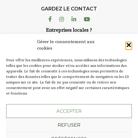
d’août, l’association
GARDEZ LE CONTACT
AuzonToujours
organise
Arts
dans le village
. Des artistes et
Facebook
Instagram
Linkedin
Youtube
artisans investissent les rues, les
r
Entreprises locales ?
caves, les granges d’Auzon. Le
à
Nous avons des solutions pubs pour vous.
Fumoir est l’un de ces espaces
Gérer le consentement aux
temporaires d’accueil de la
cookies
culture. Il s’associe également à
NEWSLETTER
d’autres activités culturelles de
Pour offrir les meilleures expériences, nous utilisons des technologies
la Petite Cité de Caractère. Par
Suivez toute l'actu de Strada
telles que les cookies pour stocker et/ou accéder aux informations des
appareils. Le fait de consentir à ces technologies nous permettra de
exemple, l’installation
Cochon
traiter des données telles que le comportement de navigation ou les ID
Charbon
s’inscrit comme en
uniques sur ce site. Le fait de ne pas consentir ou de retirer son
« off » du festival d’Auzon 2026
t
consentement peut avoir un effet négatif sur certaines caractéristiques
(2 /22 août).
et fonctions.
NOUS CONTACTER
SA D’où vient le nom :
Fumoir
?
ACCEPTER
BT C’est le terme employé dans
REFUSER
les actes de propriété du lieu.
Jusqu’à la fin du XXe siècle,
Plan du site
Mentions légales