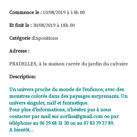
Commence le :
10/08/2019 à 14h 00
RECHERCHER
S'ABONNER
Et finit le :
30/08/2019 à 18h 00
S'INSCRIRE À LA NEWSLETTER
Catégorie :
Expositions
FACEBOOK
INSTAGRAM
LINKEDIN
YOUTUBE
Adresse :
PRADELLES, à la maison carrée du jardin du calvaire
Description:
Un univers proche du monde de l’enfance, avec des
monstres colorés dans des paysages surprenants. Un
univers singuler, naïf et fantastique.
Pour plus d’informations, n’hésitez pas à nous
contacter par mail sur aorlius@gmail.com ou par
téléphone au 06 29 68 31 30 ou au 07 83 79 27 89.
A bientôt…