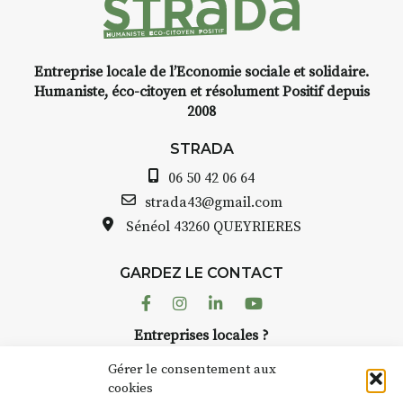
Entreprise locale de l’Economie sociale et solidaire.
INTERVIEW
Humaniste, éco-citoyen et résolument Positif depuis
2008
STRADA Bernard Turle, vous
avez ouvert une galerie à
STRADA
Auzon…
06 50 42 06 64
Bernard TURLE Le Fumoir n’est
strada43@gmail.com
pas une galerie permanente.
Sénéol
43260 QUEYRIERES
Chaque année, le 1er dimanche
d’août, l’association
GARDEZ LE CONTACT
AuzonToujours
organise
Arts
dans le village
. Des artistes et
Facebook
Instagram
Linkedin
Youtube
artisans investissent les rues, les
Entreprises locales ?
caves, les granges d’Auzon. Le
Nous avons des solutions pubs pour vous.
Fumoir est l’un de ces espaces
Gérer le consentement aux
temporaires d’accueil de la
cookies
culture. Il s’associe également à