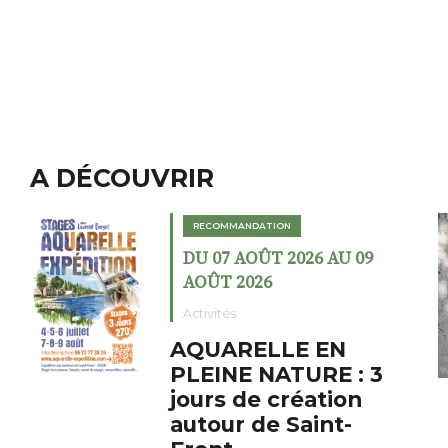
A DÉCOUVRIR
RECOMMANDATION
DU 02 AOÛT 2026 AU 23
AOÛT 2026
Expositions
Cochon charbon au
fumoir
Le Fumoir est une sorte de
cabinet de curiosités. Son