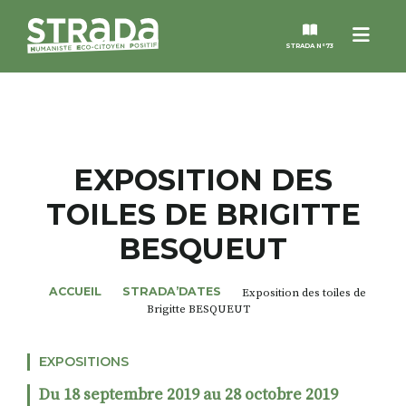
Menu
STRADA N°73
STRADA
MAGAZINES
EXPOSITION DES
TOILES DE BRIGITTE
NOS THÈMES
BESQUEUT
STRADA’DATES
ACCUEIL
STRADA’DATES
Exposition des toiles de
Brigitte BESQUEUT
ALTER STRADA
EXPOSITIONS
ROSÉE DE MAI
Du 18 septembre 2019 au 28 octobre 2019