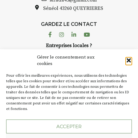
strada43@gmail.com
sur site
Sénéol
43260 QUEYRIERES
pique-nique sur place (repas à
votre charge)
13h30 – 17h30 : reprise sur
GARDEZ LE CONTACT
place ou changement de décor
Facebook
Instagram
Linkedin
Youtube
Et si le temps se gâte : un atelier
Entreprises locales ?
abrité permettra de continuer à
Nous avons des solutions pubs pour vous.
créer.
Gérer le consentement aux
cookies
À partir de 90€/jour
(soit
270€
NEWSLETTER
les 3 jours
)
Pour offrir les meilleures expériences, nous utilisons des technologies
Suivez toute l'actu de Strada
telles que les cookies pour stocker et/ou accéder aux informations des
Minimum 8 personnes – sans
appareils. Le fait de consentir à ces technologies nous permettra de
pension complète
traiter des données telles que le comportement de navigation ou les ID
uniques sur ce site. Le fait de ne pas consentir ou de retirer son
Prix pour l’accompagnement et
consentement peut avoir un effet négatif sur certaines caractéristiques
l’enseignement, repas à votre
et fonctions.
NOUS CONTACTER
charge. (Pique-nique 😉
ACCEPTER
📅
Dates au choix :
➡️
4-5-6 juillet