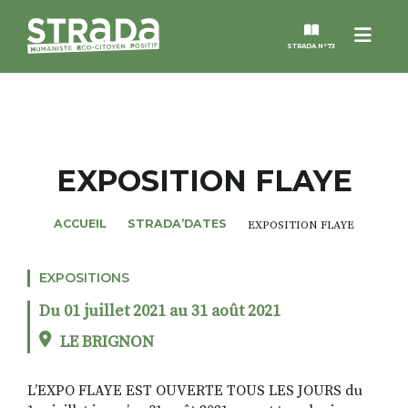
Menu
STRADA N°73
STRADA
MAGAZINES
EXPOSITION FLAYE
NOS THÈMES
ACCUEIL
STRADA’DATES
EXPOSITION FLAYE
STRADA’DATES
EXPOSITIONS
Du 01 juillet 2021 au 31 août 2021
ALTER STRADA
LE BRIGNON
ROSÉE DE MAI
L’EXPO FLAYE EST OUVERTE TOUS LES JOURS du