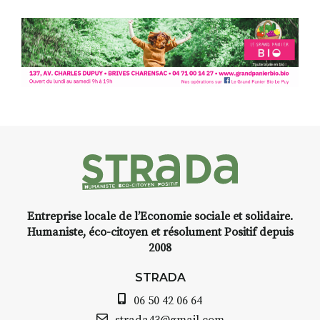
paysages de Haute-Loire ?
Cet été,
Laurent Berset
vous
propose un
stage d’aquarelle en
extérieur
, accessible
à tous les
niveaux
, dans un cadre naturel
inspirant
autour de Saint-Front
,
à seulement
30 minutes du Puy-
en-Velay
.
Pendant
3 jours
, vous
apprendrez à capturer l’instant
:
Croquis, carnet de voyage,
Entreprise locale de l’Economie sociale et solidaire.
composition, aquarelle, encre,
Humaniste, éco-citoyen et résolument Positif depuis
ou contenu hybride.
2008
Le programme :
STRADA
8h : rendez-vous au point de
départ
06 50 42 06 64
8h30 – 12h : croquis et aquarelle