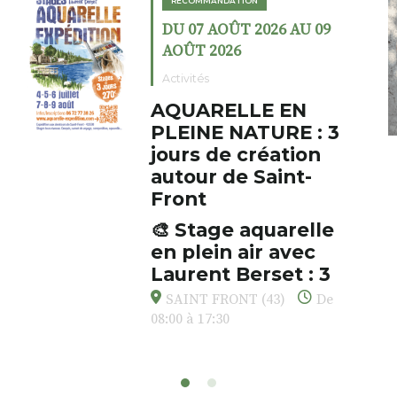
RECOMMANDATION
DU 07 AOÛT 2026 AU 09
AOÛT 2026
Activités
AQUARELLE EN
PLEINE NATURE : 3
jours de création
autour de Saint-
Front
🎨 Stage aquarelle
en plein air avec
Laurent Berset : 3
jours pour respirer,
SAINT FRONT (43)
De
créer, s’émerveiller
08:00 à 17:30
Et si vous preniez enfin le
temps… de ralentir, d’observer,
et de peindre la beauté des