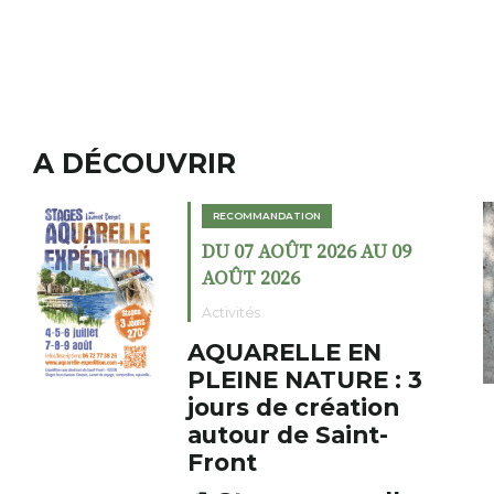
A DÉCOUVRIR
RECOMMANDATION
DU 02 AOÛT 2026 AU 23
AOÛT 2026
Expositions
Cochon charbon au
3
fumoir
Le Fumoir est une sorte de
cabinet de curiosités. Son
initiateur, Bernard Turle,
s’amuse à donner à voir des