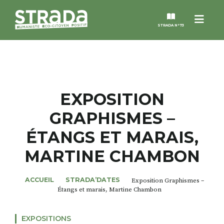
Menu
STRADA N°73
STRADA
MAGAZINES
EXPOSITION
GRAPHISMES –
NOS THÈMES
ÉTANGS ET MARAIS,
STRADA’DATES
MARTINE CHAMBON
ALTER STRADA
ACCUEIL
STRADA’DATES
Exposition Graphismes –
Étangs et marais, Martine Chambon
ROSÉE DE MAI
EXPOSITIONS