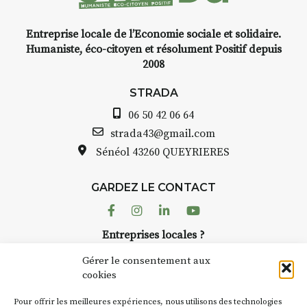
Entreprise locale de l’Economie sociale et solidaire.
e,
INTERVIEW
Humaniste, éco-citoyen et résolument Positif depuis
2008
STRADA Bernard Turle, vous
avez ouvert une galerie à
STRADA
Auzon…
06 50 42 06 64
elle
Bernard TURLE Le Fumoir n’est
strada43@gmail.com
pas une galerie permanente.
Sénéol
43260 QUEYRIERES
 à
Chaque année, le 1er dimanche
d’août, l’association
GARDEZ LE CONTACT
AuzonToujours
organise
Arts
cor
dans le village
. Des artistes et
Facebook
Instagram
Linkedin
Youtube
artisans investissent les rues, les
lier
Entreprises locales ?
caves, les granges d’Auzon. Le
r à
Nous avons des solutions pubs pour vous.
Fumoir est l’un de ces espaces
Gérer le consentement aux
temporaires d’accueil de la
cookies
culture. Il s’associe également à
€
NEWSLETTER
d’autres activités culturelles de
Pour offrir les meilleures expériences, nous utilisons des technologies