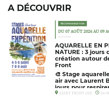
A DÉCOUVRIR
RECOMMANDATION
DU 07 AOÛT 2026 AU 09 
Activités
AQUARELLE EN P
NATURE : 3 jours 
création autour d
Front
🎨 Stage aquarelle
air avec Laurent B
jours pour respirer
s’émerveiller
SAINT FRONT (43)
De 08
Et si vous preniez enfin le tem
d’observer, et de peindre la be