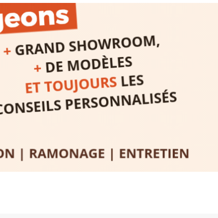
Programmée
expo-insta
raison de 
opose un
stage
médiévale 
sible
à tous les
l
t
, à seulement
30
rez à capturer
position,
ybride.
STRADA Be
épart
galerie à
e sur site
 votre charge)
Bernard T
ce ou
permanent
d’août, l’