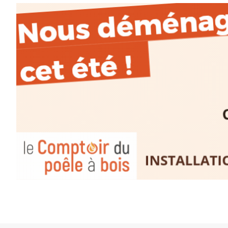
paysages de Haute-Loire ?
Cet été,
Laurent Berset
vous pr
d’aquarelle en extérieur
, acces
niveaux
, dans un cadre nature
inspirant
autour de Saint-Fron
minutes du Puy-en-Velay
.
Pendant
3 jours
, vous apprend
l’instant :
Croquis, carnet de voyage, com
aquarelle, encre, ou contenu h
Le programme :
8h : rendez-vous au point de d
8h30 – 12h : croquis et aquarell
pique-nique sur place (repas à
13h30 – 17h30 : reprise sur pla
changement de décor