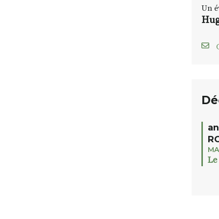
Un é
Hug
C
Dé
an
RO
MA
Le