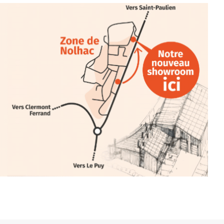
 en off du festival d’Auzon, cette
llation temporaire vous livre une
plus d’aller faire un tour dans la cité
du Brivadois cet été.
INTERVIEW
rnard Turle, vous avez ouvert une
 Auzon…
URLE Le Fumoir n’est pas une galerie
e. Chaque année, le 1er dimanche
association
AuzonToujours
organise