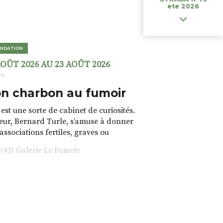
ete 2026
NDATION
AOÛT 2026 AU 23 AOÛT 2026
ns
n charbon au fumoir
est une sorte de cabinet de curiosités.
teur, Bernard Turle, s’amuse à donner
 associations fertiles, graves ou
rfois fumeuses. Des oeuvres
43) Galerie Le Fumoir
s font. liens avec les histoires un peu
 du lieu (on ne spoile pas). Quant à
tion.Cochon Charbon, elle joue
ariations.de.couleurs.(de
e.sarcasme et facétie.