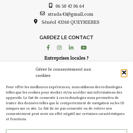
Auzon…
06 50 42 06 64
h : croquis et aquarelle
Bernard TURLE
strada43@gmail.com
pas une galer
Sénéol
43260 QUEYRIERES
que sur place (repas à
Chaque année,
arge)
d’août, l’assoc
7h30 : reprise sur
GARDEZ LE CONTACT
AuzonToujour
 changement de décor
dans le village
Facebook
Instagram
Linkedin
Youtube
artisans invest
temps se gâte : un atelier
Entreprises locales ?
caves, les gra
ermettra de continuer à
Nous avons des solutions pubs pour vous.
Fumoir est l’u
Gérer le consentement aux
temporaires d’
cookies
culture. Il s’a
de 90€/jour
(soit
270€
NEWSLETTER
d’autres activi
rs
)
Pour offrir les meilleures expériences, nous utilisons des technologies
la Petite Cité 
Suivez toute l'actu de Strada
telles que les cookies pour stocker et/ou accéder aux informations des
 8 personnes – sans
appareils. Le fait de consentir à ces technologies nous permettra de
exemple, l’ins
complète
traiter des données telles que le comportement de navigation ou les ID
Charbon
s’ins
uniques sur ce site. Le fait de ne pas consentir ou de retirer son
« off » du fest
r l’accompagnement et
consentement peut avoir un effet négatif sur certaines caractéristiques
(2 /22 août).
nement, repas à votre
et fonctions.
NOUS CONTACTER
(Pique-nique 😉
SA D’où vient 