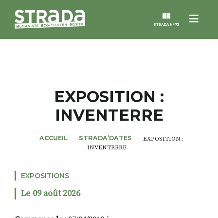
Menu
STRADA N°73
STRADA
MAGAZINES
EXPOSITION :
INVENTERRE
NOS THÈMES
ACCUEIL
STRADA’DATES
EXPOSITION :
STRADA’DATES
INVENTERRE
ALTER STRADA
EXPOSITIONS
Le 09 août 2026
ROSÉE DE MAI