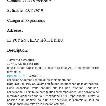
Commence le :
07/04/2019 à
Et finit le :
03/11/2019
RECHERCHER
S'ABONNER
Catégorie :
Expositions
S'INSCRIRE À LA NEWSLETTER
Adresse :
FACEBOOK
INSTAGRAM
LINKEDIN
YOUTUBE
LE PUY EN VELAY, HÔTEL DIEU
Description:
7 avril > 3 novembre
10h / 12h30 et 14h / 18h
(tous les jours sauf le lundi, 1er mai et 15 août, 21, 22 septembre et 1er
novembre)
INVENTERRE
– GRATUIT
collection Anderson / céramiques contemporaines
Hôtel-Dieu du Puy-en-Velay, entrée par les marches de la cathédrale
Cette exposition vous conduit sur les pas d’Adrian Anderson,
collectionneur éclairé de céramiques contemporaines. Une soixantaine
d’œuvres glanées dans tout l’hexagone et l’Europe entière illustre la
passion d’un homme pour un art ancestral, la céramique, tout en
soulignant la diversité de la création actuelle.