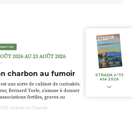
NDATION
AOÛT 2026 AU 23 AOÛT 2026
ns
n charbon au fumoir
STRADA n°73
ete 2026
est une sorte de cabinet de curiosités.
teur, Bernard Turle, s’amuse à donner
 associations fertiles, graves ou
rfois fumeuses. Des oeuvres
43) Galerie Le Fumoir
s font. liens avec les histoires un peu
 du lieu (on ne spoile pas). Quant à
tion.Cochon Charbon, elle joue
ariations.de.couleurs.(de