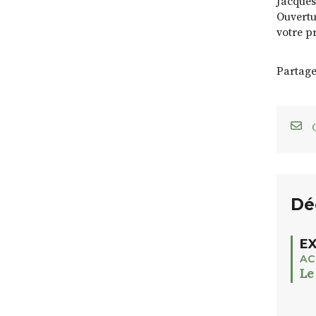
Jacques
Ouvertur
votre p
Partage
C
Dé
EX
AC
Le