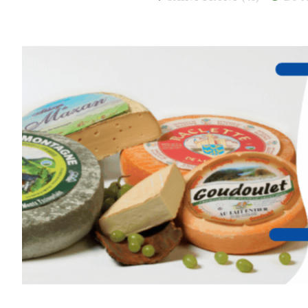
Et si vous preniez enfin le tem
d’observer, et de peindre la be
paysages de Haute-Loire ?
Cet été,
Laurent Berset
vous pr
d’aquarelle en extérieur
, acces
niveaux
, dans un cadre nature
inspirant
autour de Saint-Fron
minutes du Puy-en-Velay
.
Pendant
3 jours
, vous apprend
l’instant :
Croquis, carnet de voyage, com
aquarelle, encre, ou contenu h
Le programme :
8h : rendez-vous au point de d
8h30 – 12h : croquis et aquarell
pique-nique sur place (repas à