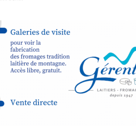
peau).entr
ps… de ralentir,
auté des
Programmée
expo-insta
raison de 
opose un
stage
médiévale 
sible
à tous les
l
t
, à seulement
30
rez à capturer
position,
ybride.
STRADA Be
épart
galerie à
e sur site
 votre charge)