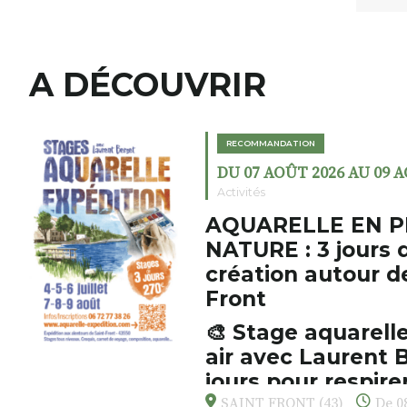
A DÉCOUVRIR
RECOMMANDATION
DU 07 AOÛT 2026 AU 09 
Activités
AQUARELLE EN P
NATURE : 3 jours 
création autour d
Front
🎨 Stage aquarelle
air avec Laurent B
jours pour respirer
s’émerveiller
SAINT FRONT (43)
De 08