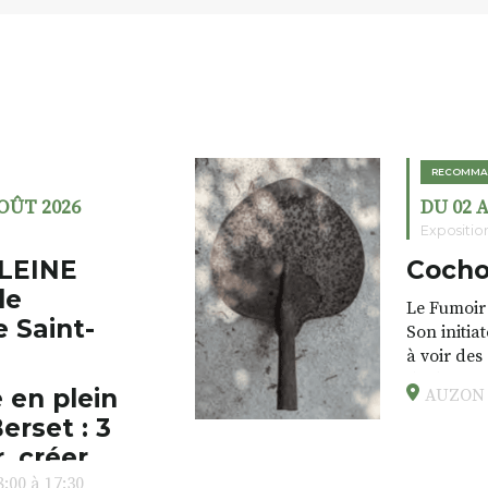
RECOMMA
AOÛT 2026
DU 02 
Expositio
LEINE
Cocho
de
Le Fumoir 
e Saint-
Son initia
à voir des
drôles, pa
 en plein
AUZON (
éclectique
erset : 3
foutraques
l’installa
, créer,
avec les.v
:00 à 17:30