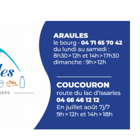
e.sarcasme et facétie.
 en off du festival d’Auzon, cette
llation temporaire vous livre une
plus d’aller faire un tour dans la cité
du Brivadois cet été.
INTERVIEW
rnard Turle, vous avez ouvert une
 Auzon…