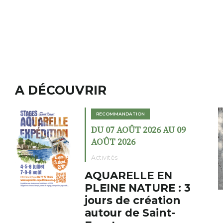
A DÉCOUVRIR
RECOMMANDATION
DU 02 AOÛT 2026 AU 23
AOÛT 2026
Expositions
Cochon charbon au
fumoir
Le Fumoir est une sorte de
cabinet de curiosités. Son