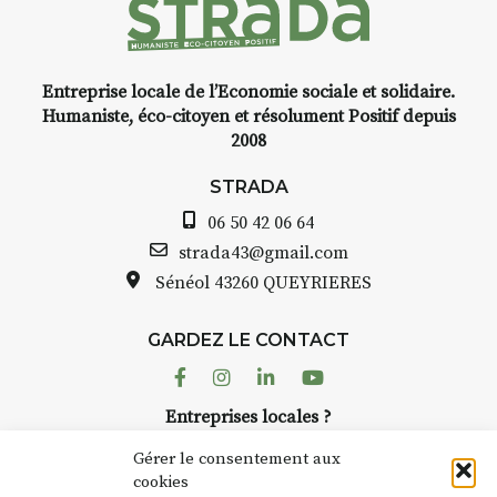
t
Entreprise locale de l’Economie sociale et solidaire.
INTERVIEW
Humaniste, éco-citoyen et résolument Positif depuis
2008
STRADA Bernard Turle, vous
avez ouvert une galerie à
STRADA
Auzon…
06 50 42 06 64
e
Bernard TURLE Le Fumoir n’est
strada43@gmail.com
pas une galerie permanente.
Sénéol
43260 QUEYRIERES
Chaque année, le 1er dimanche
d’août, l’association
GARDEZ LE CONTACT
AuzonToujours
organise
Arts
dans le village
. Des artistes et
Facebook
Instagram
Linkedin
Youtube
artisans investissent les rues, les
r
Entreprises locales ?
caves, les granges d’Auzon. Le
à
Nous avons des solutions pubs pour vous.
Fumoir est l’un de ces espaces
Gérer le consentement aux
temporaires d’accueil de la
cookies