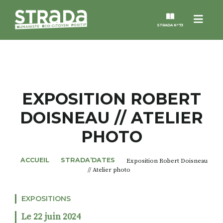
Menu
STRADA N°73
STRADA
MAGAZINES
EXPOSITION ROBERT
DOISNEAU // ATELIER
NOS THÈMES
PHOTO
STRADA’DATES
ACCUEIL
STRADA’DATES
Exposition Robert Doisneau
// Atelier photo
ALTER STRADA
EXPOSITIONS
ROSÉE DE MAI
Le 22 juin 2024