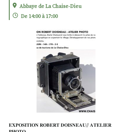
Abbaye de La Chaise-Dieu
De 14:00 à 17:00
RECHERCHER
S'ABONNER
S'INSCRIRE À LA NEWSLETTER
FACEBOOK
INSTAGRAM
LINKEDIN
YOUTUBE
𝐄𝐗𝐏𝐎𝐒𝐈𝐓𝐈𝐎𝐍 𝐑𝐎𝐁𝐄𝐑𝐓 𝐃𝐎𝐈𝐒𝐍𝐄𝐀𝐔// 𝐀𝐓𝐄𝐋𝐈𝐄𝐑
𝐏𝐇𝐎𝐓𝐎