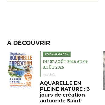
A DÉCOUVRIR
RECOMMANDATION
 09
DU 02 AOÛT 2026 AU 23
AOÛT 2026
Expositions
Cochon charbon a
: 3
fumoir
on
Le Fumoir est une sorte de
-
cabinet de curiosités. Son