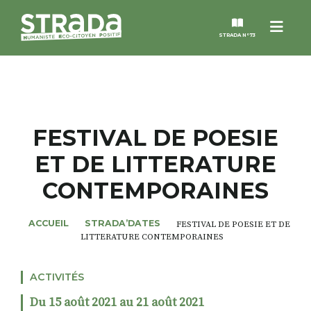
Menu
STRADA N°73
STRADA
MAGAZINES
FESTIVAL DE POESIE
ET DE LITTERATURE
NOS THÈMES
CONTEMPORAINES
STRADA’DATES
ACCUEIL
STRADA’DATES
FESTIVAL DE POESIE ET DE
LITTERATURE CONTEMPORAINES
ALTER STRADA
ACTIVITÉS
ROSÉE DE MAI
Du 15 août 2021 au 21 août 2021