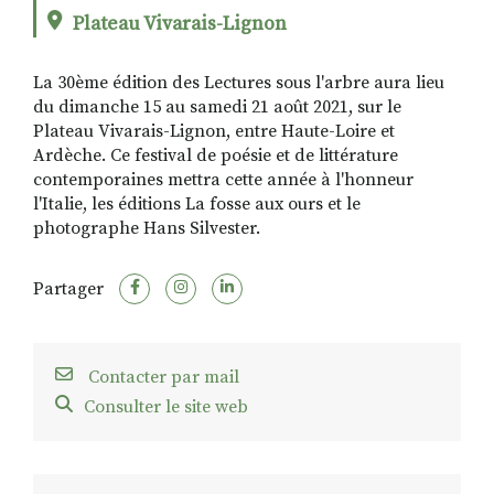
Plateau Vivarais-Lignon
La 30ème édition des Lectures sous l'arbre aura lieu
RECHERCHER
S'ABONNER
du dimanche 15 au samedi 21 août 2021, sur le
S'INSCRIRE À LA NEWSLETTER
Plateau Vivarais-Lignon, entre Haute-Loire et
FACEBOOK
INSTAGRAM
LINKEDIN
YOUTUBE
Ardèche. Ce festival de poésie et de littérature
contemporaines mettra cette année à l'honneur
l'Italie, les éditions La fosse aux ours et le
photographe Hans Silvester.
Partager
Contacter par mail
Consulter le site web