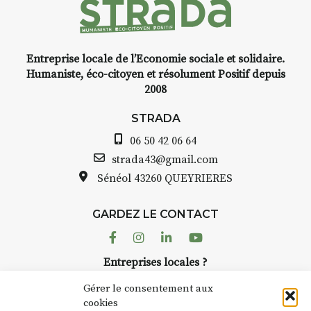
instant
e,
Entreprise locale de l’Economie sociale et solidaire.
encre,
INTERVIEW
Humaniste, éco-citoyen et résolument Positif depuis
2008
STRADA Bernard Turle, vou
avez ouvert une galerie à
STRADA
t de
Auzon…
06 50 42 06 64
quarelle
Bernard TURLE Le Fumoir n’e
strada43@gmail.com
pas une galerie permanente.
Sénéol
43260 QUEYRIERES
epas à
Chaque année, le 1er dimanc
d’août, l’association
ur
GARDEZ LE CONTACT
AuzonToujours
organise
Arts
 décor
dans le village
. Des artistes et
Facebook
Instagram
Linkedin
Youtube
artisans investissent les rues, 
n atelier
Entreprises locales ?
caves, les granges d’Auzon. L
inuer à
Nous avons des solutions pubs pour vous.
Fumoir est l’un de ces espaces
Gérer le consentement aux
temporaires d’accueil de la
cookies