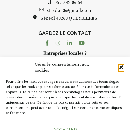
06 50 42 06 64
INTERVIEW
strada43@gmail.com
Sénéol
43260 QUEYRIERES
STRADA Bernard Turle, vous
avez ouvert une galerie à
Auzon…
GARDEZ LE CONTACT
Facebook
Instagram
Linkedin
Youtube
Bernard TURLE Le Fumoir n’est
pas une galerie permanente.
Entreprises locales ?
Chaque année, le 1er dimanche
Nous avons des solutions pubs pour vous.
d’août, l’association
Gérer le consentement aux
AuzonToujours
organise
Arts
cookies
dans le village
. Des artistes et
NEWSLETTER
Pour offrir les meilleures expériences, nous utilisons des technologies
artisans investissent les rues, les
Suivez toute l'actu de Strada
telles que les cookies pour stocker et/ou accéder aux informations des
caves, les granges d’Auzon. Le
appareils. Le fait de consentir à ces technologies nous permettra de
Fumoir est l’un de ces espaces
traiter des données telles que le comportement de navigation ou les ID
temporaires d’accueil de la
uniques sur ce site. Le fait de ne pas consentir ou de retirer son
culture. Il s’associe également à
consentement peut avoir un effet négatif sur certaines caractéristiques
et fonctions.
d’autres activités culturelles de
NOUS CONTACTER
la Petite Cité de Caractère. Par
exemple, l’installation
Cochon
ACCEPTER