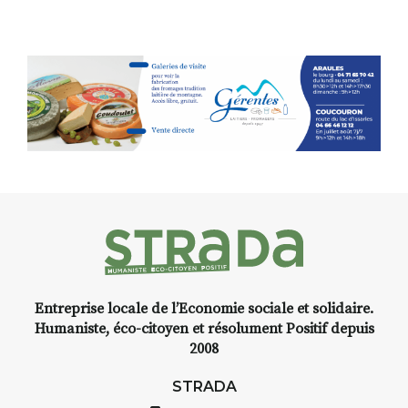
oeuvres éclectiques font. liens
avec les histoires un peu
foutraques du lieu (on ne spoile
pas). Quant à
l’installation.Cochon Charbon,
elle joue
avec les.variations.de.couleurs.
(de peau).entre.sarcasme et
facétie.
Programmée en off du festival
d’Auzon, cette expo-
installation temporaire vous
livre une raison de plus d’aller
faire un tour dans la cité
Entreprise locale de l’Economie sociale et solidaire.
médiévale du Brivadois cet été.
Humaniste, éco-citoyen et résolument Positif depuis
2008
STRADA