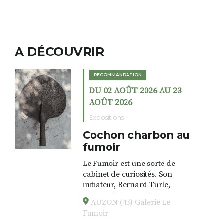
A DÉCOUVRIR
RECOMMANDATION
DU 02 AOÛT 2026 AU 23
AOÛT 2026
Expositions
Cochon charbon au
fumoir
Le Fumoir est une sorte de
cabinet de curiosités. Son
initiateur, Bernard Turle,
s’amuse à donner à voir des
AUZON (43) Galerie Le
associations fertiles, graves ou
Fumoir
drôles, parfois fumeuses. Des