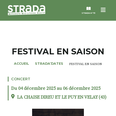
Menu
STRADA N°73
STRADA
MAGAZINES
FESTIVAL EN SAISON
NOS THÈMES
ACCUEIL
STRADA’DATES
FESTIVAL EN SAISON
STRADA’DATES
CONCERT
Du 04 décembre 2025 au 06 décembre 2025
ALTER STRADA
LA CHAISE DIREU ET LE PUY EN VELAY (43)
ROSÉE DE MAI