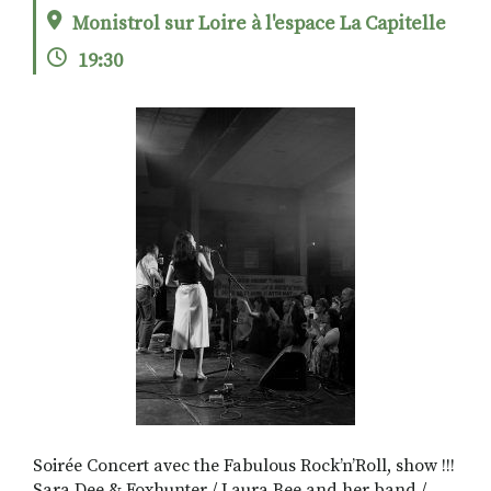
Monistrol sur Loire à l'espace La Capitelle
19:30
RECHERCHER
S'ABONNER
S'INSCRIRE À LA NEWSLETTER
FACEBOOK
INSTAGRAM
LINKEDIN
YOUTUBE
Soirée Concert avec the Fabulous Rock’n’Roll, show !!!
Sara Dee & Foxhunter / Laura Bee and her band /