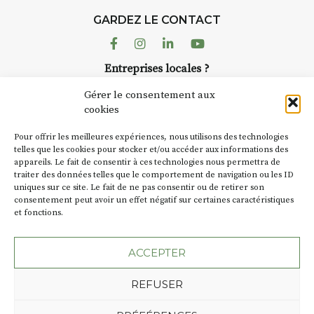
d’août, l’association
GARDEZ LE CONTACT
AuzonToujours
organise
Arts
dans le village
. Des artistes et
Facebook
Instagram
Linkedin
Youtube
artisans investissent les rues, les
r
Entreprises locales ?
caves, les granges d’Auzon. Le
à
Nous avons des solutions pubs pour vous.
Fumoir est l’un de ces espaces
Gérer le consentement aux
temporaires d’accueil de la
cookies
culture. Il s’associe également à
NEWSLETTER
d’autres activités culturelles de
Pour offrir les meilleures expériences, nous utilisons des technologies
la Petite Cité de Caractère. Par
Suivez toute l'actu de Strada
telles que les cookies pour stocker et/ou accéder aux informations des
appareils. Le fait de consentir à ces technologies nous permettra de
exemple, l’installation
Cochon
traiter des données telles que le comportement de navigation ou les ID
Charbon
s’inscrit comme en
uniques sur ce site. Le fait de ne pas consentir ou de retirer son
« off » du festival d’Auzon 2026
t
consentement peut avoir un effet négatif sur certaines caractéristiques
(2 /22 août).
et fonctions.
NOUS CONTACTER
SA D’où vient le nom :
Fumoir
?
ACCEPTER
BT C’est le terme employé dans
REFUSER
les actes de propriété du lieu.
Jusqu’à la fin du XXe siècle,
Plan du site
Mentions légales