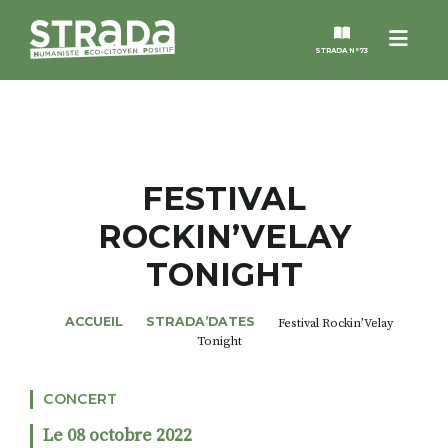
Menu
STRADA N°73
STRADA
MAGAZINES
FESTIVAL
ROCKIN’VELAY
NOS THÈMES
TONIGHT
STRADA’DATES
ACCUEIL
STRADA’DATES
Festival Rockin’Velay
Tonight
ALTER STRADA
CONCERT
ROSÉE DE MAI
Le 08 octobre 2022