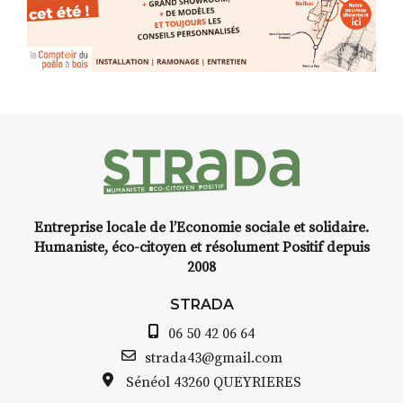
n
Programmée en off du festival
d’Auzon, cette expo-
l
installation temporaire vous
t
,
livre une raison de plus d’aller
-
faire un tour dans la cité
médiévale du Brivadois cet été.
t
Entreprise locale de l’Economie sociale et solidaire.
INTERVIEW
Humaniste, éco-citoyen et résolument Positif depuis
2008
STRADA Bernard Turle, vous
avez ouvert une galerie à
STRADA
Auzon…
06 50 42 06 64
e
Bernard TURLE Le Fumoir n’est
strada43@gmail.com
pas une galerie permanente.
Sénéol
43260 QUEYRIERES
Chaque année, le 1er dimanche