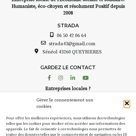
médiévale du Brivadois cet été.
Humaniste, éco-citoyen et résolument Positif depuis
2008
STRADA
06 50 42 06 64
INTERVIEW
strada43@gmail.com
Sénéol
43260 QUEYRIERES
STRADA Bernard Turle, vous
avez ouvert une galerie à
Auzon…
GARDEZ LE CONTACT
Facebook
Instagram
Linkedin
Youtube
Bernard TURLE Le Fumoir n’est
pas une galerie permanente.
Entreprises locales ?
Chaque année, le 1er dimanche
Nous avons des solutions pubs pour vous.
d’août, l’association
Gérer le consentement aux
AuzonToujours
organise
Arts
cookies
dans le village
. Des artistes et
NEWSLETTER
Pour offrir les meilleures expériences, nous utilisons des technologies
artisans investissent les rues, les
Suivez toute l'actu de Strada
telles que les cookies pour stocker et/ou accéder aux informations des
caves, les granges d’Auzon. Le
appareils. Le fait de consentir à ces technologies nous permettra de
Fumoir est l’un de ces espaces
traiter des données telles que le comportement de navigation ou les ID