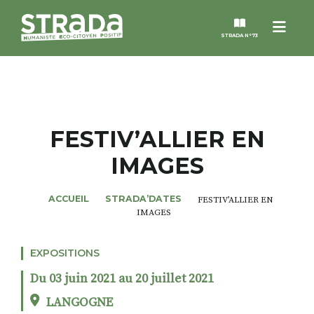
Menu
STRADA N°73
STRADA
MAGAZINES
FESTIV’ALLIER EN
IMAGES
NOS THÈMES
ACCUEIL
STRADA’DATES
FESTIV’ALLIER EN
STRADA’DATES
IMAGES
ALTER STRADA
EXPOSITIONS
Du 03 juin 2021 au 20 juillet 2021
ROSÉE DE MAI
LANGOGNE