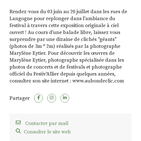
Rendez-vous du 03 juin au 20 juillet dans les rues de
Langogne pour replonger dans l'ambiance du
RECHERCHER
S'ABONNER
festival à travers cette exposition originale à ciel
S'INSCRIRE À LA NEWSLETTER
ouvert ! Au cours d'une balade libre, laissez vous
surprendre par une dizaine de clichés "géants"
FACEBOOK
INSTAGRAM
LINKEDIN
YOUTUBE
(photos de 3m * 2m) réalisés par la photographe
Marylène Eytier. Pour découvrir les œuvres de
Marylène Eytier, photographe spécialisée dans les
photos de concerts et de festivals et photographe
officiel du Festiv'Allier depuis quelques années,
consultez son site internet : www.aubondeclic.com
Partager
Contacter par mail
Consulter le site web