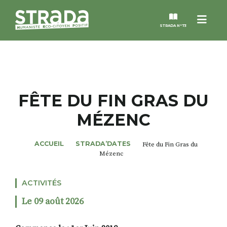
Menu
STRADA N°73
STRADA
MAGAZINES
FÊTE DU FIN GRAS DU
MÉZENC
NOS THÈMES
ACCUEIL
STRADA’DATES
Fête du Fin Gras du
STRADA’DATES
Mézenc
ALTER STRADA
ACTIVITÉS
Le 09 août 2026
ROSÉE DE MAI