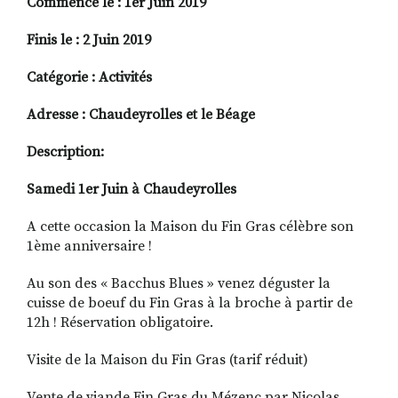
Commence le : 1er Juin 2019
Finis le : 2 Juin 2019
RECHERCHER
S'ABONNER
Catégorie : Activités
S'INSCRIRE À LA NEWSLETTER
Adresse : Chaudeyrolles et le Béage
FACEBOOK
INSTAGRAM
LINKEDIN
YOUTUBE
Description:
Samedi 1er Juin à Chaudeyrolles
A cette occasion la Maison du Fin Gras célèbre son
1ème anniversaire !
Au son des « Bacchus Blues » venez déguster la
cuisse de boeuf du Fin Gras à la broche à partir de
12h ! Réservation obligatoire.
Visite de la Maison du Fin Gras (tarif réduit)
Vente de viande Fin Gras du Mézenc par Nicolas