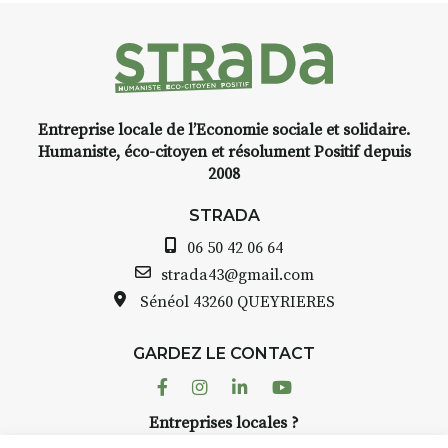
faire un tour dans la cité
médiévale du Brivadois cet été.
Entreprise locale de l’Economie sociale et solidaire.
INTERVIEW
Humaniste, éco-citoyen et résolument Positif depuis
2008
STRADA Bernard Turle, vous
avez ouvert une galerie à
STRADA
Auzon…
06 50 42 06 64
Bernard TURLE Le Fumoir n’est
strada43@gmail.com
pas une galerie permanente.
Sénéol
43260 QUEYRIERES
Chaque année, le 1er dimanche
d’août, l’association
GARDEZ LE CONTACT
AuzonToujours
organise
Arts
dans le village
. Des artistes et
Facebook
Instagram
Linkedin
Youtube
artisans investissent les rues, les
Entreprises locales ?
caves, les granges d’Auzon. Le
Nous avons des solutions pubs pour vous.