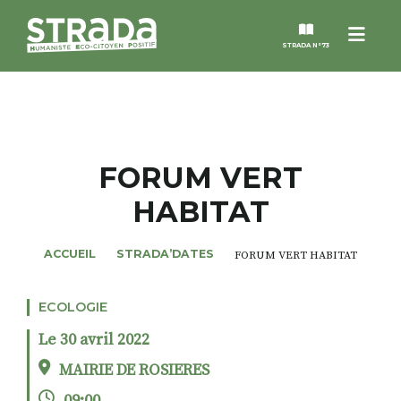
Menu
STRADA N°73
STRADA
MAGAZINES
FORUM VERT
HABITAT
NOS THÈMES
ACCUEIL
STRADA’DATES
FORUM VERT HABITAT
STRADA’DATES
ECOLOGIE
ALTER STRADA
Le 30 avril 2022
ROSÉE DE MAI
MAIRIE DE ROSIERES