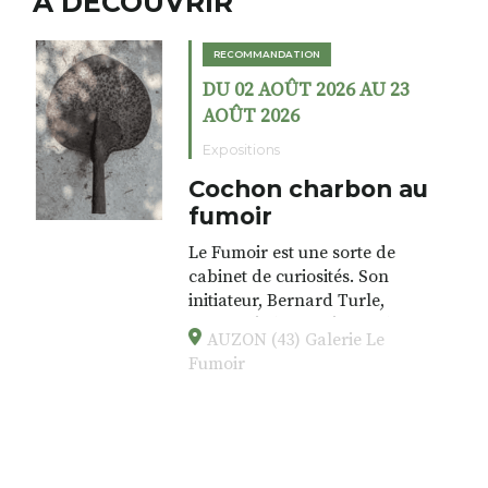
A DÉCOUVRIR
RECOMMANDATION
DU 02 AOÛT 2026 AU 23
AOÛT 2026
Expositions
Cochon charbon au
fumoir
Le Fumoir est une sorte de
cabinet de curiosités. Son
initiateur, Bernard Turle,
s’amuse à donner à voir des
AUZON (43) Galerie Le
associations fertiles, graves ou
Fumoir
drôles, parfois fumeuses. Des
oeuvres éclectiques font. liens
avec les histoires un peu
foutraques du lieu (on ne spoile
pas). Quant à