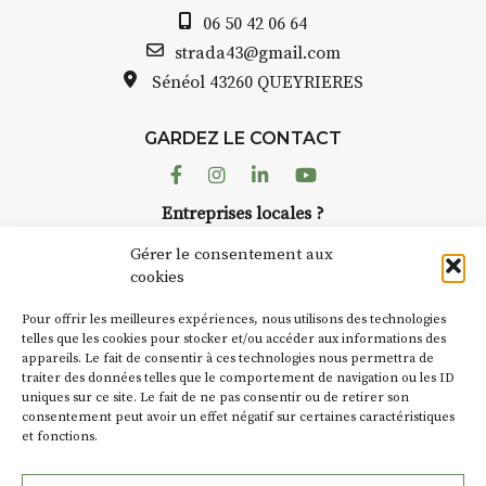
Auzon…
06 50 42 06 64
Bernard TURLE Le Fumoir n’est
strada43@gmail.com
pas une galerie permanente.
Sénéol
43260 QUEYRIERES
Chaque année, le 1er dimanche
d’août, l’association
GARDEZ LE CONTACT
AuzonToujours
organise
Arts
dans le village
. Des artistes et
Facebook
Instagram
Linkedin
Youtube
artisans investissent les rues, les
Entreprises locales ?
caves, les granges d’Auzon. Le
Nous avons des solutions pubs pour vous.
Fumoir est l’un de ces espaces
Gérer le consentement aux
temporaires d’accueil de la
cookies
culture. Il s’associe également à
NEWSLETTER
d’autres activités culturelles de
Pour offrir les meilleures expériences, nous utilisons des technologies
la Petite Cité de Caractère. Par
Suivez toute l'actu de Strada
telles que les cookies pour stocker et/ou accéder aux informations des
appareils. Le fait de consentir à ces technologies nous permettra de
exemple, l’installation
Cochon
traiter des données telles que le comportement de navigation ou les ID
Charbon
s’inscrit comme en
uniques sur ce site. Le fait de ne pas consentir ou de retirer son
« off » du festival d’Auzon 2026
consentement peut avoir un effet négatif sur certaines caractéristiques
(2 /22 août).
et fonctions.
NOUS CONTACTER
SA D’où vient le nom :
Fumoir
?