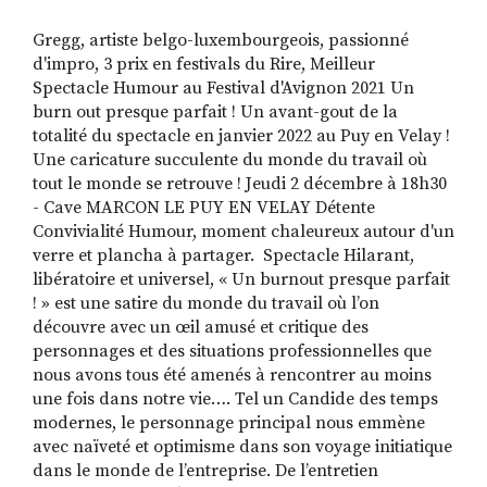
Gregg, artiste belgo-luxembourgeois, passionné
d'impro, 3 prix en festivals du Rire, Meilleur
RECHERCHER
S'ABONNER
Spectacle Humour au Festival d'Avignon 2021 Un
S'INSCRIRE À LA NEWSLETTER
burn out presque parfait ! Un avant-gout de la
totalité du spectacle en janvier 2022 au Puy en Velay !
FACEBOOK
INSTAGRAM
LINKEDIN
YOUTUBE
Une caricature succulente du monde du travail où
tout le monde se retrouve ! Jeudi 2 décembre à 18h30
- Cave MARCON LE PUY EN VELAY Détente
Convivialité Humour, moment chaleureux autour d'un
verre et plancha à partager. ­ Spectacle Hilarant,
libératoire et universel, « Un burnout presque parfait
! » est une satire du monde du travail où l’on
découvre avec un œil amusé et critique des
personnages et des situations professionnelles que
nous avons tous été amenés à rencontrer au moins
une fois dans notre vie…. Tel un Candide des temps
modernes, le personnage principal nous emmène
avec naïveté et optimisme dans son voyage initiatique
dans le monde de l’entreprise. De l’entretien