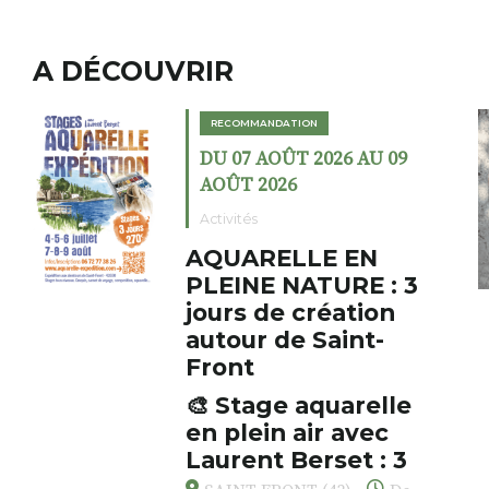
A DÉCOUVRIR
RECOMMANDATION
RECOM
DU 07 AOÛT 2026 AU 09
DU 02
AOÛT 2026
AOÛT
ctivités
Exposit
QUARELLE EN
Coch
LEINE NATURE : 3
fumo
ours de création
Le Fumoi
utour de Saint-
cabinet 
ront
initiate
s’amuse 
 Stage aquarelle
AUZON
associat
n plein air avec
Fumoir
drôles, 
aurent Berset : 3
oeuvres 
ours pour respirer,