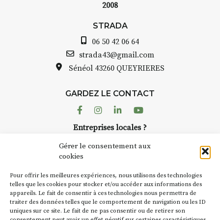
2008
STRADA 
 programme :
avez ouv
STRADA
 : rendez-vous au point de
Auzon
part
06 50 42 06 64
30 – 12h : croquis et aquarelle
Bernard
strada43@gmail.com
 site
pas une
Sénéol
43260 QUEYRIERES
que-nique sur place (repas à
Chaque 
tre charge)
d’août, l
h30 – 17h30 : reprise sur
GARDEZ LE CONTACT
AuzonTo
ace ou changement de décor
dans le 
Facebook
Instagram
Linkedin
Youtube
artisans 
si le temps se gâte : un atelier
Entreprises locales ?
caves, l
rité permettra de continuer à
Nous avons des solutions pubs pour vous.
Fumoir e
er.
Gérer le consentement aux
temporai
cookies
culture.
partir de 90€/jour
(soit
270€
NEWSLETTER
d’autres 
 3 jours
)
Pour offrir les meilleures expériences, nous utilisons des technologies
la Petit
Suivez toute l'actu de Strada
telles que les cookies pour stocker et/ou accéder aux informations des
nimum 8 personnes – sans
appareils. Le fait de consentir à ces technologies nous permettra de
exemple,
nsion complète
traiter des données telles que le comportement de navigation ou les ID
Charbo
uniques sur ce site. Le fait de ne pas consentir ou de retirer son
« off » 
ix pour l’accompagnement et
consentement peut avoir un effet négatif sur certaines caractéristiques