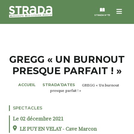
Menu
STRADA N°73
STRADA
MAGAZINES
GREGG « UN BURNOUT
PRESQUE PARFAIT ! »
NOS THÈMES
ACCUEIL
STRADA’DATES
GREGG « Un burnout
STRADA’DATES
presque parfait ! »
ALTER STRADA
SPECTACLES
Le 02 décembre 2021
ROSÉE DE MAI
LE PUY EN VELAY - Cave Marcon