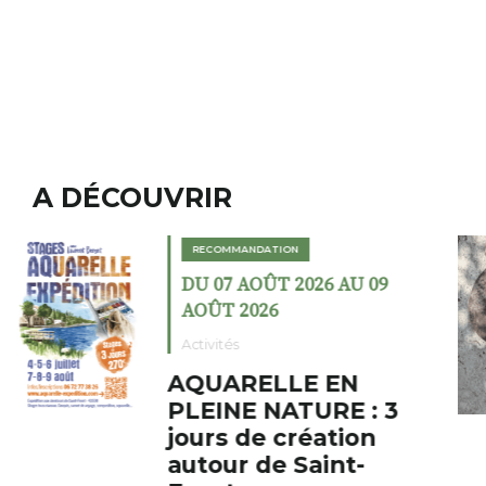
A DÉCOUVRIR
RECOMMANDATION
DU 02 AOÛT 2026 AU 23
AOÛT 2026
Expositions
Cochon charbon au
fumoir
Le Fumoir est une sorte de
cabinet de curiosités. Son