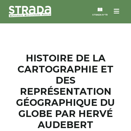
Menu
STRADA N°73
STRADA
MAGAZINES
HISTOIRE DE LA
CARTOGRAPHIE ET
NOS THÈMES
DES
STRADA’DATES
REPRÉSENTATION
GÉOGRAPHIQUE DU
ALTER STRADA
GLOBE PAR HERVÉ
ROSÉE DE MAI
AUDEBERT