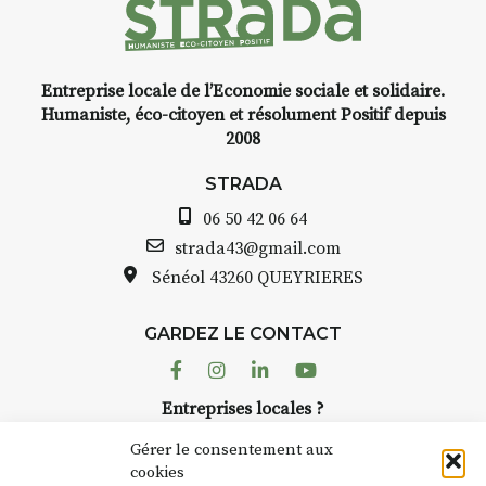
Entreprise locale de l’Economie sociale et solidaire.
INTERVIEW
Humaniste, éco-citoyen et résolument Positif depuis
2008
STRADA Bernard Turle, vous
avez ouvert une galerie à
STRADA
Auzon…
06 50 42 06 64
Bernard TURLE Le Fumoir n’est
strada43@gmail.com
pas une galerie permanente.
Sénéol
43260 QUEYRIERES
Chaque année, le 1er dimanche
d’août, l’association
GARDEZ LE CONTACT
AuzonToujours
organise
Arts
dans le village
. Des artistes et
Facebook
Instagram
Linkedin
Youtube
artisans investissent les rues, les
Entreprises locales ?
caves, les granges d’Auzon. Le
Nous avons des solutions pubs pour vous.
Fumoir est l’un de ces espaces
Gérer le consentement aux
temporaires d’accueil de la
cookies