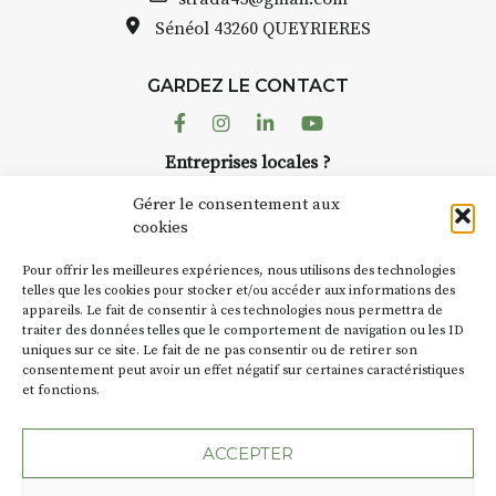
pas une galerie permanente.
Sénéol
43260 QUEYRIERES
Chaque année, le 1er dimanche
d’août, l’association
GARDEZ LE CONTACT
AuzonToujours
organise
Arts
dans le village
. Des artistes et
Facebook
Instagram
Linkedin
Youtube
artisans investissent les rues, les
Entreprises locales ?
caves, les granges d’Auzon. Le
Nous avons des solutions pubs pour vous.
Fumoir est l’un de ces espaces
Gérer le consentement aux
temporaires d’accueil de la
cookies
culture. Il s’associe également à
NEWSLETTER
d’autres activités culturelles de
Pour offrir les meilleures expériences, nous utilisons des technologies
la Petite Cité de Caractère. Par
Suivez toute l'actu de Strada
telles que les cookies pour stocker et/ou accéder aux informations des
appareils. Le fait de consentir à ces technologies nous permettra de
exemple, l’installation
Cochon
traiter des données telles que le comportement de navigation ou les ID
Charbon
s’inscrit comme en
uniques sur ce site. Le fait de ne pas consentir ou de retirer son
« off » du festival d’Auzon 2026
consentement peut avoir un effet négatif sur certaines caractéristiques
(2 /22 août).
et fonctions.
NOUS CONTACTER
SA D’où vient le nom :
Fumoir
?
ACCEPTER
BT C’est le terme employé dans