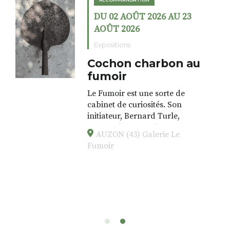
DU 02 AOÛT 2026 AU 23
AOÛT 2026
Expositions
Cochon charbon au
fumoir
Le Fumoir est une sorte de
cabinet de curiosités. Son
initiateur, Bernard Turle,
s’amuse à donner à voir des
AUZON (43) Galerie Le
associations fertiles, graves ou
Fumoir
drôles, parfois fumeuses. Des
oeuvres éclectiques font. liens
avec les histoires un peu
foutraques du lieu (on ne spoile
pas). Quant à
l’installation.Cochon Charbon,
elle joue
avec les.variations.de.couleurs.