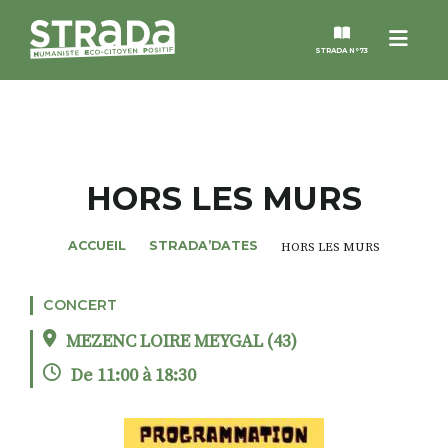
Menu
STRADA N°73
STRADA
MAGAZINES
HORS LES MURS
NOS THÈMES
ACCUEIL
STRADA’DATES
HORS LES MURS
STRADA’DATES
CONCERT
MEZENC LOIRE MEYGAL (43)
ALTER STRADA
De 11:00 à 18:30
ROSÉE DE MAI