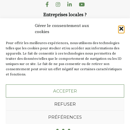
dans le village
. Des artistes et
Facebook
Instagram
Linkedin
Youtube
artisans investissent les rues, les
Entreprises locales ?
caves, les granges d’Auzon. Le
Nous avons des solutions pubs pour vous.
Fumoir est l’un de ces espaces
Gérer le consentement aux
temporaires d’accueil de la
cookies
culture. Il s’associe également à
NEWSLETTER
d’autres activités culturelles de
Pour offrir les meilleures expériences, nous utilisons des technologies
la Petite Cité de Caractère. Par
Suivez toute l'actu de Strada
telles que les cookies pour stocker et/ou accéder aux informations des
appareils. Le fait de consentir à ces technologies nous permettra de
exemple, l’installation
Cochon
traiter des données telles que le comportement de navigation ou les ID
Charbon
s’inscrit comme en
uniques sur ce site. Le fait de ne pas consentir ou de retirer son
« off » du festival d’Auzon 2026
consentement peut avoir un effet négatif sur certaines caractéristiques
(2 /22 août).
et fonctions.
NOUS CONTACTER
SA D’où vient le nom :
Fumoir
?
ACCEPTER
BT C’est le terme employé dans
REFUSER
les actes de propriété du lieu.
Jusqu’à la fin du XXe siècle,
Plan du site
Mentions légales
PRÉFÉRENCES
c’était un saloir et
Politique de confidentialité
précédemment ç’avait été un
Une création de l'Agence Oktopod