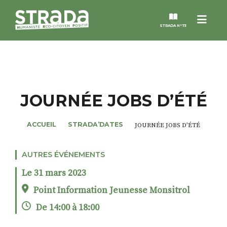
Menu
STRADA N°73
STRADA
MAGAZINES
JOURNÉE JOBS D’ÉTÉ
NOS THÈMES
ACCUEIL
STRADA’DATES
JOURNÉE JOBS D’ÉTÉ
STRADA’DATES
AUTRES ÉVÉNEMENTS
Le 31 mars 2023
ALTER STRADA
Point Information Jeunesse Monsitrol
De 14:00 à 18:00
ROSÉE DE MAI