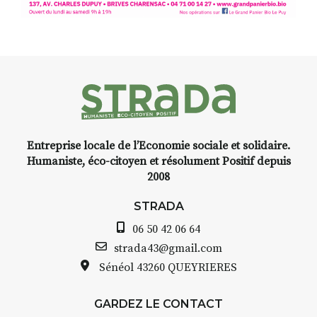
d’Auzon, cette expo-
installation temporaire vous
livre une raison de plus d’aller
faire un tour dans la cité
médiévale du Brivadois cet été.
Entreprise locale de l’Economie sociale et solidaire.
INTERVIEW
Humaniste, éco-citoyen et résolument Positif depuis
2008
STRADA Bernard Turle, vous
avez ouvert une galerie à
STRADA
Auzon…
06 50 42 06 64
Bernard TURLE Le Fumoir n’est
strada43@gmail.com
pas une galerie permanente.
Sénéol
43260 QUEYRIERES
Chaque année, le 1er dimanche
d’août, l’association
GARDEZ LE CONTACT
AuzonToujours
organise
Arts