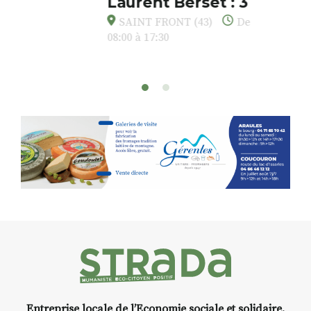
oeuvres éclectiques font. liens
avec les histoires un peu
foutraques du lieu (on ne spoile
pas). Quant à
l’installation.Cochon Charbon,
elle joue
avec les.variations.de.couleurs.
(de peau).entre.sarcasme et
facétie.
Programmée en off du festival
d’Auzon, cette expo-
installation temporaire vous
livre une raison de plus d’aller
faire un tour dans la cité
médiévale du Brivadois cet été.
Entreprise locale de l’Economie sociale et solidaire.