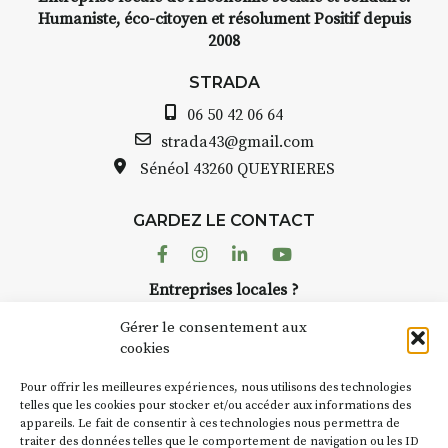
INTERVIEW
Humaniste, éco-citoyen et résolument Positif depuis
2008
STRADA Bernard Turle, vous
avez ouvert une galerie à
STRADA
Auzon…
06 50 42 06 64
Bernard TURLE Le Fumoir n’est
strada43@gmail.com
pas une galerie permanente.
Sénéol
43260 QUEYRIERES
Chaque année, le 1er dimanche
d’août, l’association
GARDEZ LE CONTACT
AuzonToujours
organise
Arts
dans le village
. Des artistes et
Facebook
Instagram
Linkedin
Youtube
artisans investissent les rues, les
Entreprises locales ?
caves, les granges d’Auzon. Le
Nous avons des solutions pubs pour vous.
Fumoir est l’un de ces espaces
Gérer le consentement aux
temporaires d’accueil de la
cookies
culture. Il s’associe également à
NEWSLETTER
d’autres activités culturelles de
Pour offrir les meilleures expériences, nous utilisons des technologies
la Petite Cité de Caractère. Par
Suivez toute l'actu de Strada
telles que les cookies pour stocker et/ou accéder aux informations des
appareils. Le fait de consentir à ces technologies nous permettra de
exemple, l’installation
Cochon
traiter des données telles que le comportement de navigation ou les ID