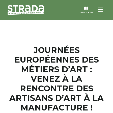
Menu
STRADA N°73
STRADA
MAGAZINES
JOURNÉES
EUROPÉENNES DES
NOS THÈMES
MÉTIERS D’ART :
STRADA’DATES
VENEZ À LA
RENCONTRE DES
ALTER STRADA
ARTISANS D’ART À LA
ROSÉE DE MAI
MANUFACTURE !