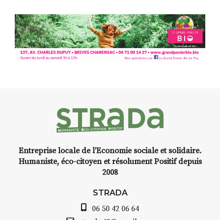
paysages de Haute-Loire ?
Cet été,
Laurent Berset
vous
propose un
stage d’aquarelle en
extérieur
, accessible
à tous les
niveaux
, dans un cadre naturel
inspirant
autour de Saint-Front
,
à seulement
30 minutes du Puy-
en-Velay
.
Pendant
3 jours
, vous
apprendrez à capturer l’instant
:
Croquis, carnet de voyage,
Entreprise locale de l’Economie sociale et solidaire.
composition, aquarelle, encre,
Humaniste, éco-citoyen et résolument Positif depuis
ou contenu hybride.
2008
Le programme :
STRADA
8h : rendez-vous au point de
départ
06 50 42 06 64
8h30 – 12h : croquis et aquarelle