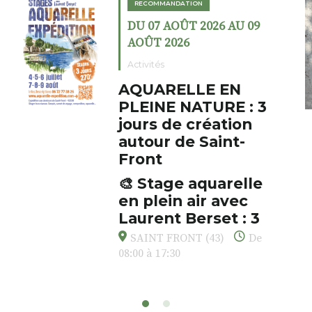
RECOMMANDATION
DU 07 AOÛT 2026 AU 09
AOÛT 2026
Activités
AQUARELLE EN
PLEINE NATURE : 3
jours de création
autour de Saint-
Front
🎨 Stage aquarelle
en plein air avec
Laurent Berset : 3
jours pour respirer,
SAINT FRONT (43)
De
créer, s’émerveiller
08:00 à 17:30
Et si vous preniez enfin le
temps… de ralentir, d’observer,
et de peindre la beauté des