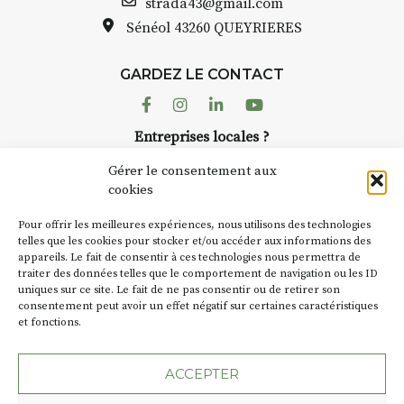
strada43@gmail.com
sur site
Sénéol
43260 QUEYRIERES
pique-nique sur place (repas à
votre charge)
13h30 – 17h30 : reprise sur
GARDEZ LE CONTACT
place ou changement de décor
Facebook
Instagram
Linkedin
Youtube
Et si le temps se gâte : un atelier
Entreprises locales ?
abrité permettra de continuer à
Nous avons des solutions pubs pour vous.
créer.
Gérer le consentement aux
cookies
À partir de 90€/jour
(soit
270€
NEWSLETTER
les 3 jours
)
Pour offrir les meilleures expériences, nous utilisons des technologies
Suivez toute l'actu de Strada
telles que les cookies pour stocker et/ou accéder aux informations des
Minimum 8 personnes – sans
appareils. Le fait de consentir à ces technologies nous permettra de
pension complète
traiter des données telles que le comportement de navigation ou les ID
uniques sur ce site. Le fait de ne pas consentir ou de retirer son
Prix pour l’accompagnement et
consentement peut avoir un effet négatif sur certaines caractéristiques
l’enseignement, repas à votre
et fonctions.
NOUS CONTACTER
charge. (Pique-nique 😉
ACCEPTER
📅
Dates au choix :
➡️
4-5-6 juillet