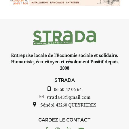
installation temporaire vous
livre une raison de plus d’aller
faire un tour dans la cité
médiévale du Brivadois cet été.
Entreprise locale de l’Economie sociale et solidaire.
INTERVIEW
Humaniste, éco-citoyen et résolument Positif depuis
2008
STRADA Bernard Turle, vous
avez ouvert une galerie à
STRADA
Auzon…
06 50 42 06 64
Bernard TURLE Le Fumoir n’est
strada43@gmail.com
pas une galerie permanente.
Sénéol
43260 QUEYRIERES
Chaque année, le 1er dimanche
d’août, l’association
GARDEZ LE CONTACT
AuzonToujours
organise
Arts