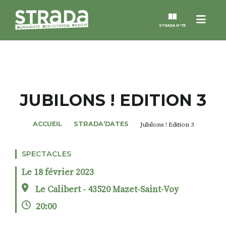
Menu
STRADA N°73
STRADA
MAGAZINES
JUBILONS ! EDITION 3
NOS THÈMES
ACCUEIL
STRADA’DATES
Jubilons ! Edition 3
STRADA’DATES
SPECTACLES
Le 18 février 2023
ALTER STRADA
Le Calibert - 43520 Mazet-Saint-Voy
20:00
ROSÉE DE MAI